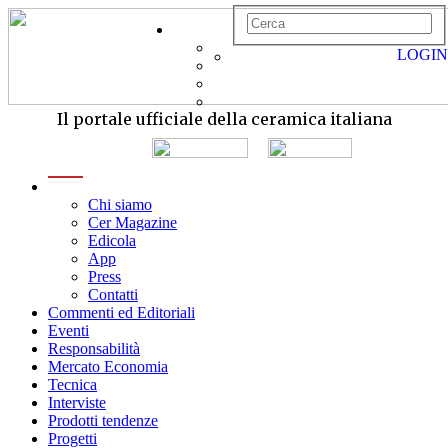
LOGIN
Il portale ufficiale della ceramica italiana
menu
Chi siamo
Cer Magazine
Edicola
App
Press
Contatti
Commenti ed Editoriali
Eventi
Responsabilità
Mercato Economia
Tecnica
Interviste
Prodotti tendenze
Progetti