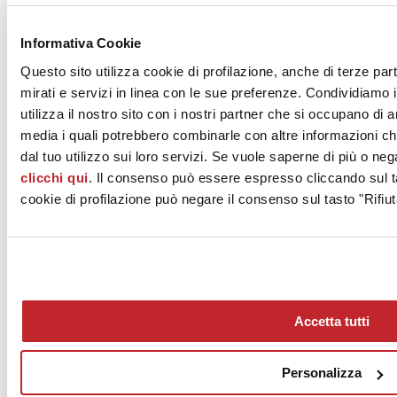
News dalle aziende >
Informativa Cookie
Questo sito utilizza cookie di profilazione, anche di terze par
mirati e servizi in linea con le sue preferenze. Condividiamo i
utilizza il nostro sito con i nostri partner che si occupano di a
media i quali potrebbero combinarle con altre informazioni ch
dal tuo utilizzo sui loro servizi. Se vuole saperne di più o neg
clicchi qui
. Il consenso può essere espresso cliccando sul ta
News
aziende
cookie di profilazione può negare il consenso sul tasto "Rifiut
Articoli
Chi siamo
Mog 231/01
Privacy
Cookie Policy
Accetta tutti
Credits
Edi.Cer S.p.a. Società unipersonale
Viale Monte Santo, 40 - 41049 Sassuolo (MO) - Italy
Personalizza
Capitale Sociale: 2.500.000 euro - Codice fiscale e P.IVA