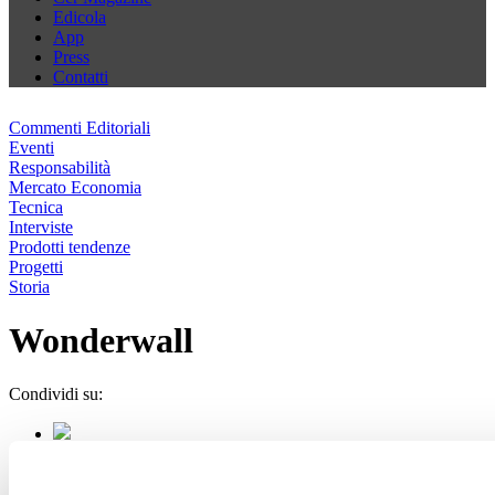
Edicola
App
Press
Contatti
Commenti Editoriali
Eventi
Responsabilità
Mercato Economia
Tecnica
Interviste
Prodotti tendenze
Progetti
Storia
Wonderwall
Condividi su: