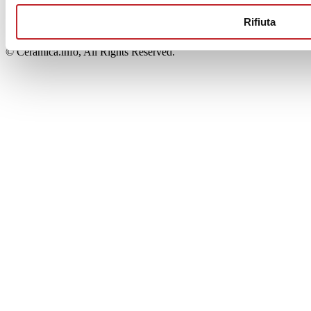
00853700367
Iscrizione al Registro delle Imprese: REA Modena 189678
Rifiuta
tel. +39 0536 804585 - fax +39 0536 806510
© Ceramica.info, All Rights Reserved.