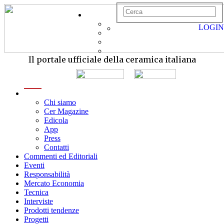
LOGIN
Il portale ufficiale della ceramica italiana
menu
Chi siamo
Cer Magazine
Edicola
App
Press
Contatti
Commenti ed Editoriali
Eventi
Responsabilità
Mercato Economia
Tecnica
Interviste
Prodotti tendenze
Progetti