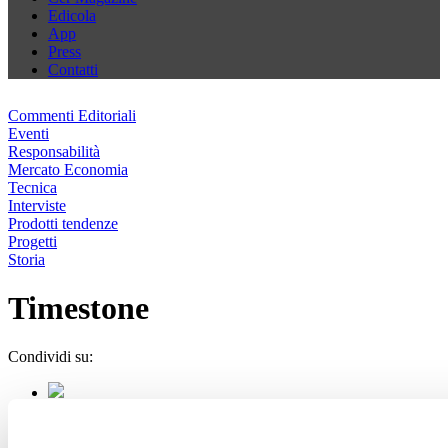
Edicola
App
Press
Contatti
Commenti Editoriali
Eventi
Responsabilità
Mercato Economia
Tecnica
Interviste
Prodotti tendenze
Progetti
Storia
Timestone
Condividi su: