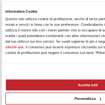
News dalle aziende >
Informativa Cookie
Questo sito utilizza cookie di profilazione, anche di terze par
mirati e servizi in linea con le sue preferenze. Condividiamo i
utilizza il nostro sito con i nostri partner che si occupano di a
media i quali potrebbero combinarle con altre informazioni ch
dal tuo utilizzo sui loro servizi. Se vuole saperne di più o neg
clicchi qui
. Il consenso può essere espresso cliccando sul ta
News
aziende
cookie di profilazione può negare il consenso sul tasto "Rifiut
Articoli
Chi siamo
Mog 231/01
Privacy
Cookie Policy
Accetta tutti
Credits
Edi.Cer S.p.a. Società unipersonale
Viale Monte Santo, 40 - 41049 Sassuolo (MO) - Italy
Personalizza
Capitale Sociale: 2.500.000 euro - Codice fiscale e P.IVA