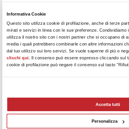
News dalle aziende >
Informativa Cookie
Questo sito utilizza cookie di profilazione, anche di terze par
mirati e servizi in linea con le sue preferenze. Condividiamo i
utilizza il nostro sito con i nostri partner che si occupano di a
media i quali potrebbero combinarle con altre informazioni ch
dal tuo utilizzo sui loro servizi. Se vuole saperne di più o neg
clicchi qui
. Il consenso può essere espresso cliccando sul ta
News
aziende
cookie di profilazione può negare il consenso sul tasto "Rifiut
Articoli
Chi siamo
Mog 231/01
Privacy
Cookie Policy
Accetta tutti
Credits
Edi.Cer S.p.a. Società unipersonale
Viale Monte Santo, 40 - 41049 Sassuolo (MO) - Italy
Personalizza
Capitale Sociale: 2.500.000 euro - Codice fiscale e P.IVA