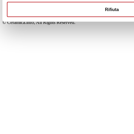
00853700367
Iscrizione al Registro delle Imprese: REA Modena 189678
Rifiuta
tel. +39 0536 804585 - fax +39 0536 806510
© Ceramica.info, All Rights Reserved.