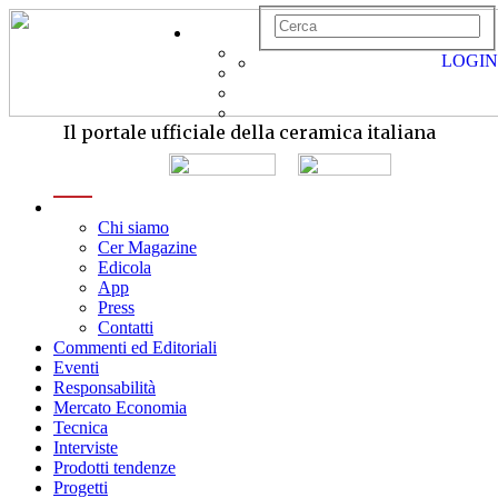
LOGIN
Il portale ufficiale della ceramica italiana
menu
Chi siamo
Cer Magazine
Edicola
App
Press
Contatti
Commenti ed Editoriali
Eventi
Responsabilità
Mercato Economia
Tecnica
Interviste
Prodotti tendenze
Progetti