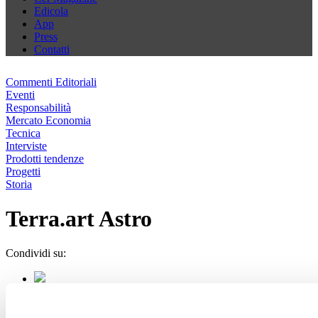
Edicola
App
Press
Contatti
Commenti Editoriali
Eventi
Responsabilità
Mercato Economia
Tecnica
Interviste
Prodotti tendenze
Progetti
Storia
Terra.art Astro
Condividi su: