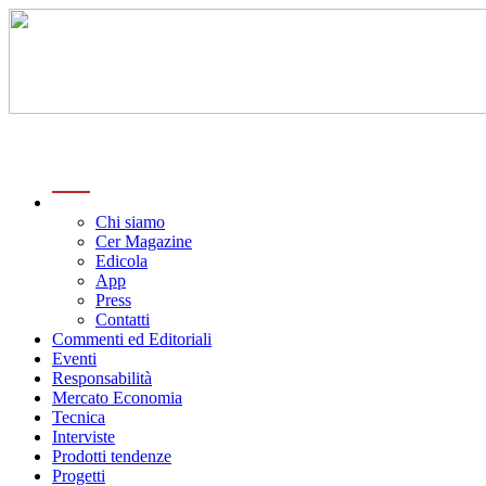
menu
Chi siamo
Cer Magazine
Edicola
App
Press
Contatti
Commenti ed Editoriali
Eventi
Responsabilità
Mercato Economia
Tecnica
Interviste
Prodotti tendenze
Progetti