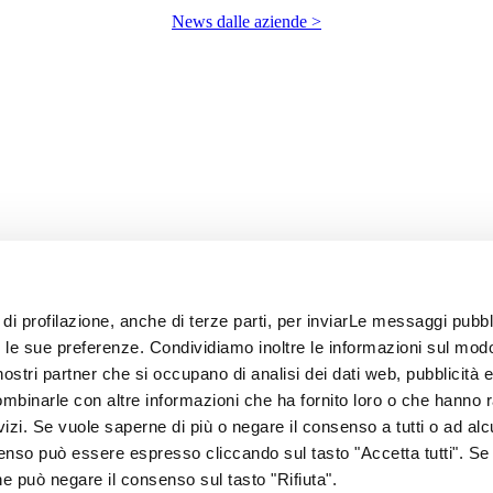
News dalle aziende >
 di profilazione, anche di terze parti, per inviarLe messaggi pubbli
on le sue preferenze. Condividiamo inoltre le informazioni sul modo
i nostri partner che si occupano di analisi dei dati web, pubblicità 
ombinarle con altre informazioni che ha fornito loro o che hanno 
rvizi. Se vuole saperne di più o negare il consenso a tutti o ad alc
senso può essere espresso cliccando sul tasto "Accetta tutti". Se
67
one può negare il consenso sul tasto "Rifiuta".