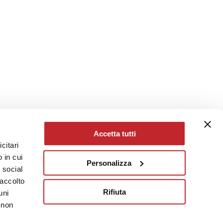
Accetta tutti
citari
 in cui
Personalizza
e social
raccolto
Rifiuta
uni
 non