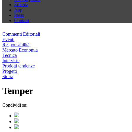
Edicola
App
Press
Contatti
Commenti Editoriali
Eventi
Responsabilità
Mercato Economia
Tecnica
Interviste
Prodotti tendenze
Progetti
Storia
Temper
Condividi su: