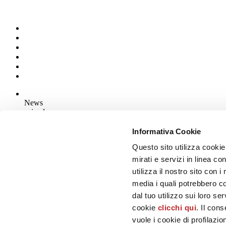
News
aziende
Articoli
Informativa Cookie
Questo sito utilizza cookie
Chi siamo
Mog 231/01
mirati e servizi in linea c
Privacy
utilizza il nostro sito con 
Cookie Policy
media i quali potrebbero c
Credits
dal tuo utilizzo sui loro se
Edi.Cer S.p.a. Società unipersonale
cookie
clicchi qui
. Il con
Viale Monte Santo, 40 - 41049 Sassuolo (MO) - Italy
Capitale Sociale: 2.500.000 euro - Codice fiscale e P.IVA 008537003
vuole i cookie di profilazi