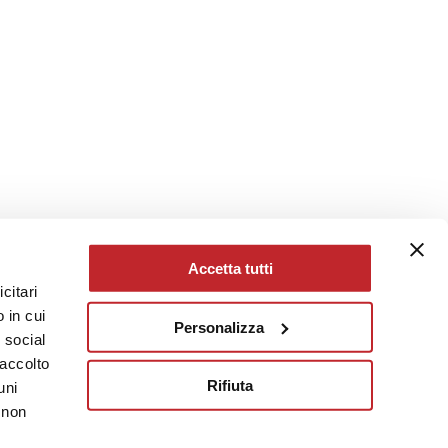
Accetta tutti
citari
 in cui
Personalizza
e social
raccolto
Rifiuta
uni
 non