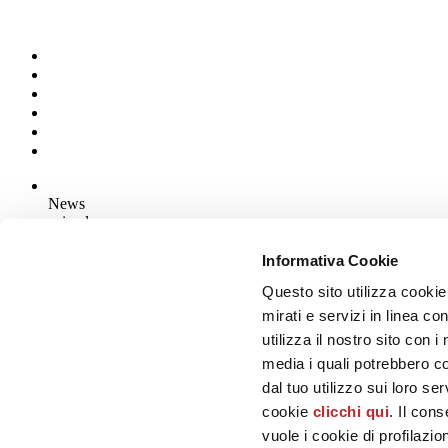
News
aziende
Articoli
Informativa Cookie
Questo sito utilizza cookie
Chi siamo
Mog 231/01
mirati e servizi in linea c
Privacy
utilizza il nostro sito con 
Cookie Policy
media i quali potrebbero c
Credits
dal tuo utilizzo sui loro se
Edi.Cer S.p.a. Società unipersonale
cookie
clicchi qui
. Il con
Viale Monte Santo, 40 - 41049 Sassuolo (MO) - Italy
Capitale Sociale: 2.500.000 euro - Codice fiscale e P.IVA 008537003
vuole i cookie di profilazi