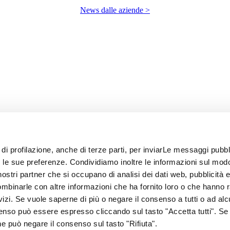
News dalle aziende >
 di profilazione, anche di terze parti, per inviarLe messaggi pubbli
on le sue preferenze. Condividiamo inoltre le informazioni sul modo
i nostri partner che si occupano di analisi dei dati web, pubblicità 
ombinarle con altre informazioni che ha fornito loro o che hanno 
rvizi. Se vuole saperne di più o negare il consenso a tutti o ad alc
senso può essere espresso cliccando sul tasto "Accetta tutti". Se
67
one può negare il consenso sul tasto "Rifiuta".