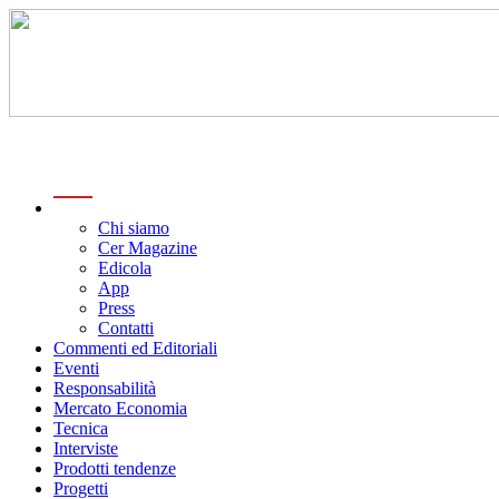
menu
Chi siamo
Cer Magazine
Edicola
App
Press
Contatti
Commenti ed Editoriali
Eventi
Responsabilità
Mercato Economia
Tecnica
Interviste
Prodotti tendenze
Progetti