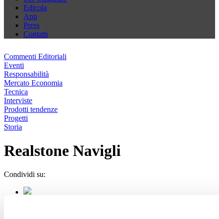
Edicola
App
Press
Contatti
Commenti Editoriali
Eventi
Responsabilità
Mercato Economia
Tecnica
Interviste
Prodotti tendenze
Progetti
Storia
Realstone Navigli
Condividi su: