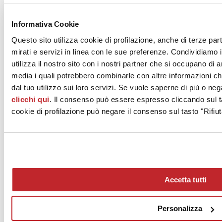
News dalle aziende >
Informativa Cookie
Questo sito utilizza cookie di profilazione, anche di terze par
mirati e servizi in linea con le sue preferenze. Condividiamo i
utilizza il nostro sito con i nostri partner che si occupano di a
media i quali potrebbero combinarle con altre informazioni ch
dal tuo utilizzo sui loro servizi. Se vuole saperne di più o neg
clicchi qui
. Il consenso può essere espresso cliccando sul ta
News
aziende
cookie di profilazione può negare il consenso sul tasto "Rifiut
Articoli
Chi siamo
Mog 231/01
Privacy
Cookie Policy
Accetta tutti
Credits
Edi.Cer S.p.a. Società unipersonale
Viale Monte Santo, 40 - 41049 Sassuolo (MO) - Italy
Personalizza
Capitale Sociale: 2.500.000 euro - Codice fiscale e P.IVA