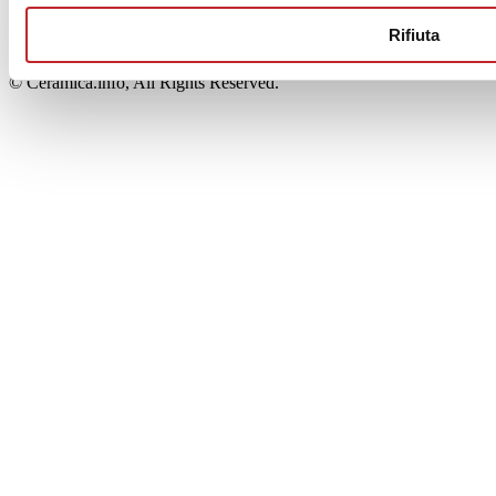
00853700367
Iscrizione al Registro delle Imprese: REA Modena 189678
Rifiuta
tel. +39 0536 804585 - fax +39 0536 806510
© Ceramica.info, All Rights Reserved.