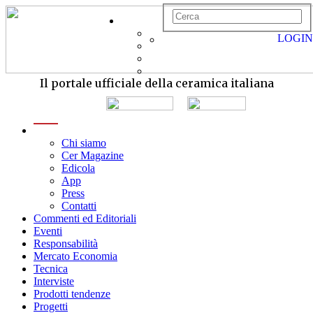
LOGIN
Il portale ufficiale della ceramica italiana
menu
Chi siamo
Cer Magazine
Edicola
App
Press
Contatti
Commenti ed Editoriali
Eventi
Responsabilità
Mercato Economia
Tecnica
Interviste
Prodotti tendenze
Progetti