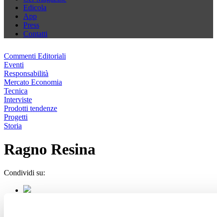
Edicola
App
Press
Contatti
Commenti Editoriali
Eventi
Responsabilità
Mercato Economia
Tecnica
Interviste
Prodotti tendenze
Progetti
Storia
Ragno Resina
Condividi su: