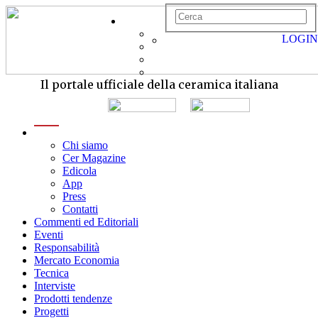
LOGIN
Il portale ufficiale della ceramica italiana
menu
Chi siamo
Cer Magazine
Edicola
App
Press
Contatti
Commenti ed Editoriali
Eventi
Responsabilità
Mercato Economia
Tecnica
Interviste
Prodotti tendenze
Progetti