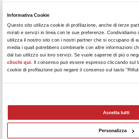
News dalle aziende >
Informativa Cookie
Questo sito utilizza cookie di profilazione, anche di terze par
mirati e servizi in linea con le sue preferenze. Condividiamo i
utilizza il nostro sito con i nostri partner che si occupano di a
media i quali potrebbero combinarle con altre informazioni ch
dal tuo utilizzo sui loro servizi. Se vuole saperne di più o neg
clicchi qui
. Il consenso può essere espresso cliccando sul ta
News
aziende
cookie di profilazione può negare il consenso sul tasto "Rifiut
Articoli
Chi siamo
Mog 231/01
Privacy
Cookie Policy
Accetta tutti
Credits
Edi.Cer S.p.a. Società unipersonale
Viale Monte Santo, 40 - 41049 Sassuolo (MO) - Italy
Personalizza
Capitale Sociale: 2.500.000 euro - Codice fiscale e P.IVA