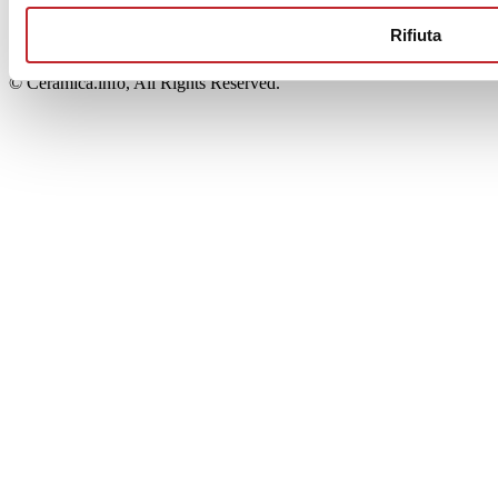
00853700367
Iscrizione al Registro delle Imprese: REA Modena 189678
Rifiuta
tel. +39 0536 804585 - fax +39 0536 806510
© Ceramica.info, All Rights Reserved.