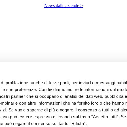
News dalle aziende >
 di profilazione, anche di terze parti, per inviarLe messaggi pubbli
on le sue preferenze. Condividiamo inoltre le informazioni sul modo
i nostri partner che si occupano di analisi dei dati web, pubblicità 
ombinarle con altre informazioni che ha fornito loro o che hanno 
rvizi. Se vuole saperne di più o negare il consenso a tutti o ad alc
senso può essere espresso cliccando sul tasto "Accetta tutti". Se
67
one può negare il consenso sul tasto "Rifiuta".