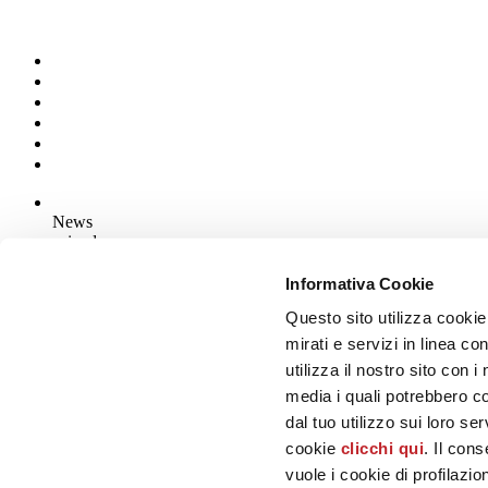
News
aziende
Articoli
Informativa Cookie
Questo sito utilizza cookie
Chi siamo
Mog 231/01
mirati e servizi in linea c
Privacy
utilizza il nostro sito con 
Cookie Policy
media i quali potrebbero c
Credits
dal tuo utilizzo sui loro se
Edi.Cer S.p.a. Società unipersonale
cookie
clicchi qui
. Il con
Viale Monte Santo, 40 - 41049 Sassuolo (MO) - Italy
Capitale Sociale: 2.500.000 euro - Codice fiscale e P.IVA 008537003
vuole i cookie di profilazi