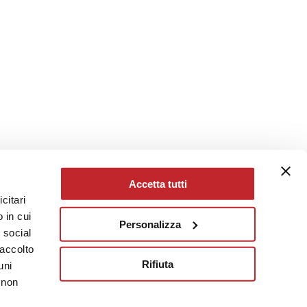
Accetta tutti
citari
 in cui
Personalizza
e social
raccolto
Rifiuta
uni
 non