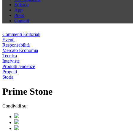
Edicola
App
Press
Contatti
Commenti Editoriali
Eventi
Responsabilità
Mercato Economia
Tecnica
Interviste
Prodotti tendenze
Progetti
Storia
Prime Stone
Condividi su: