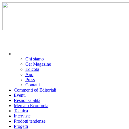
menu
Chi siamo
Cer Magazine
Edicola
App
Press
Contatti
Commenti ed Editoriali
Eventi
Responsabilità
Mercato Economia
Tecnica
Interviste
Prodotti tendenze
Progetti