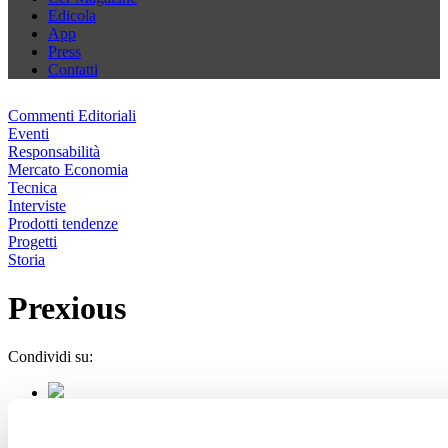
Edicola
App
Press
Contatti
Commenti Editoriali
Eventi
Responsabilità
Mercato Economia
Tecnica
Interviste
Prodotti tendenze
Progetti
Storia
Prexious
Condividi su: