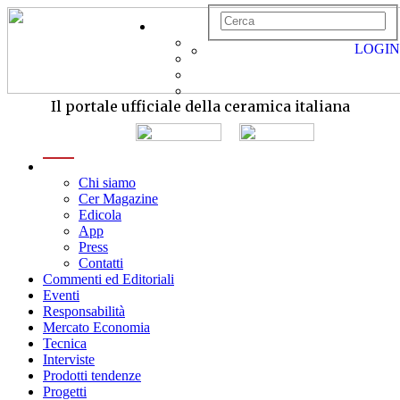
LOGIN
Il portale ufficiale della ceramica italiana
menu
Chi siamo
Cer Magazine
Edicola
App
Press
Contatti
Commenti ed Editoriali
Eventi
Responsabilità
Mercato Economia
Tecnica
Interviste
Prodotti tendenze
Progetti