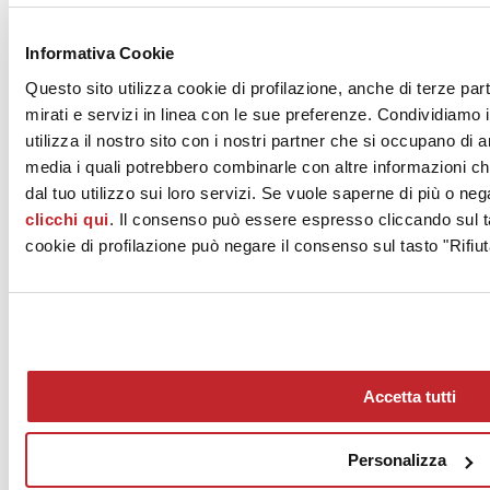
News dalle aziende >
Informativa Cookie
Questo sito utilizza cookie di profilazione, anche di terze par
mirati e servizi in linea con le sue preferenze. Condividiamo i
utilizza il nostro sito con i nostri partner che si occupano di a
media i quali potrebbero combinarle con altre informazioni ch
dal tuo utilizzo sui loro servizi. Se vuole saperne di più o neg
clicchi qui
. Il consenso può essere espresso cliccando sul ta
News
aziende
cookie di profilazione può negare il consenso sul tasto "Rifiut
Articoli
Chi siamo
Mog 231/01
Privacy
Cookie Policy
Accetta tutti
Credits
Edi.Cer S.p.a. Società unipersonale
Viale Monte Santo, 40 - 41049 Sassuolo (MO) - Italy
Personalizza
Capitale Sociale: 2.500.000 euro - Codice fiscale e P.IVA