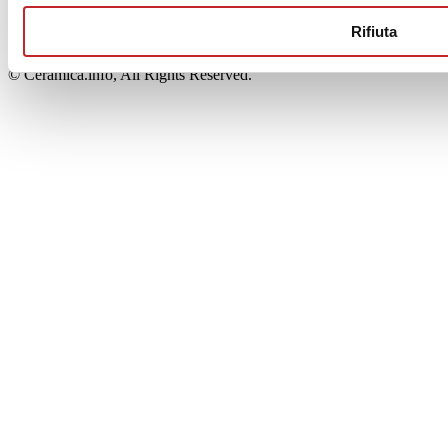
00853700367
Iscrizione al Registro delle Imprese: REA Modena 189678
Rifiuta
tel. +39 0536 804585 - fax +39 0536 806510
© Ceramica.info, All Rights Reserved.