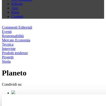
Edicola
App
Press
Contatti
Commenti Editoriali
Eventi
Responsabilità
Mercato Economia
Tecnica
Interviste
Prodotti tendenze
Progetti
Storia
Planeto
Condividi su: