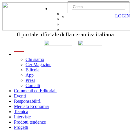
LOGIN
Il portale ufficiale della ceramica italiana
menu
Chi siamo
Cer Magazine
Edicola
App
Press
Contatti
Commenti ed Editoriali
Eventi
Responsabilità
Mercato Economia
Tecnica
Interviste
Prodotti tendenze
Progetti