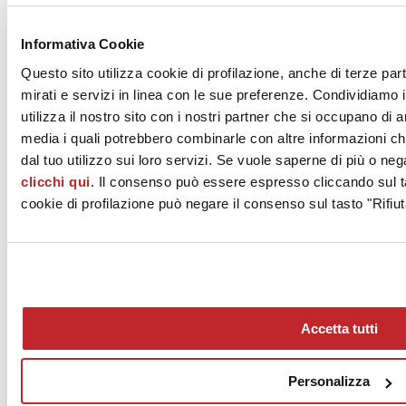
News dalle aziende >
Informativa Cookie
Questo sito utilizza cookie di profilazione, anche di terze par
mirati e servizi in linea con le sue preferenze. Condividiamo i
utilizza il nostro sito con i nostri partner che si occupano di a
media i quali potrebbero combinarle con altre informazioni ch
dal tuo utilizzo sui loro servizi. Se vuole saperne di più o neg
clicchi qui
. Il consenso può essere espresso cliccando sul ta
News
aziende
cookie di profilazione può negare il consenso sul tasto "Rifiut
Articoli
Chi siamo
Mog 231/01
Privacy
Cookie Policy
Accetta tutti
Credits
Edi.Cer S.p.a. Società unipersonale
Viale Monte Santo, 40 - 41049 Sassuolo (MO) - Italy
Personalizza
Capitale Sociale: 2.500.000 euro - Codice fiscale e P.IVA