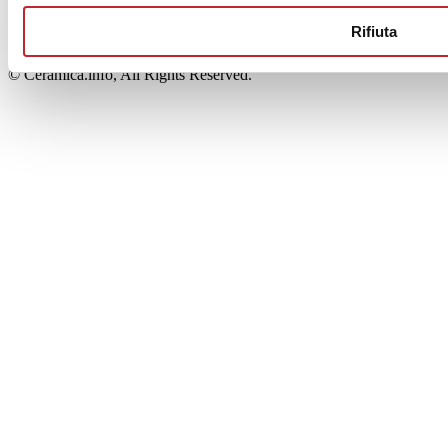
00853700367
Iscrizione al Registro delle Imprese: REA Modena 189678
Rifiuta
tel. +39 0536 804585 - fax +39 0536 806510
© Ceramica.info, All Rights Reserved.