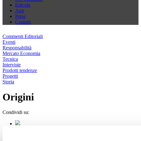
Edicola
App
Press
Contatti
Commenti Editoriali
Eventi
Responsabilità
Mercato Economia
Tecnica
Interviste
Prodotti tendenze
Progetti
Storia
Origini
Condividi su: