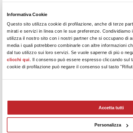
News dalle aziende >
Informativa Cookie
Questo sito utilizza cookie di profilazione, anche di terze par
mirati e servizi in linea con le sue preferenze. Condividiamo i
utilizza il nostro sito con i nostri partner che si occupano di a
media i quali potrebbero combinarle con altre informazioni ch
dal tuo utilizzo sui loro servizi. Se vuole saperne di più o neg
clicchi qui
. Il consenso può essere espresso cliccando sul ta
News
aziende
cookie di profilazione può negare il consenso sul tasto "Rifiut
Articoli
Chi siamo
Mog 231/01
Privacy
Cookie Policy
Accetta tutti
Credits
Edi.Cer S.p.a. Società unipersonale
Viale Monte Santo, 40 - 41049 Sassuolo (MO) - Italy
Personalizza
Capitale Sociale: 2.500.000 euro - Codice fiscale e P.IVA