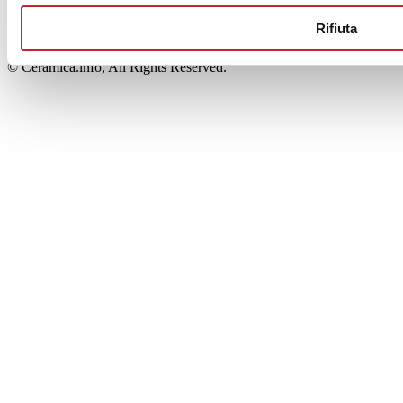
00853700367
Iscrizione al Registro delle Imprese: REA Modena 189678
Rifiuta
tel. +39 0536 804585 - fax +39 0536 806510
© Ceramica.info, All Rights Reserved.