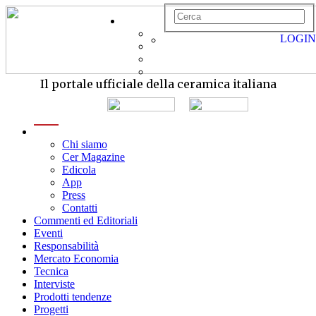
LOGIN
Il portale ufficiale della ceramica italiana
menu
Chi siamo
Cer Magazine
Edicola
App
Press
Contatti
Commenti ed Editoriali
Eventi
Responsabilità
Mercato Economia
Tecnica
Interviste
Prodotti tendenze
Progetti