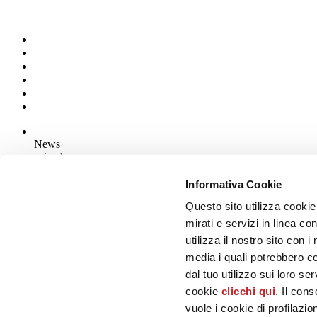
News
aziende
Articoli
Informativa Cookie
Questo sito utilizza cookie
Chi siamo
Mog 231/01
mirati e servizi in linea c
Privacy
utilizza il nostro sito con 
Cookie Policy
media i quali potrebbero c
Credits
dal tuo utilizzo sui loro se
Edi.Cer S.p.a. Società unipersonale
cookie
clicchi qui
. Il con
Viale Monte Santo, 40 - 41049 Sassuolo (MO) - Italy
Capitale Sociale: 2.500.000 euro - Codice fiscale e P.IVA 008537003
vuole i cookie di profilazi