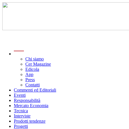
menu
Chi siamo
Cer Magazine
Edicola
App
Press
Contatti
Commenti ed Editoriali
Eventi
Responsabilità
Mercato Economia
Tecnica
Interviste
Prodotti tendenze
Progetti