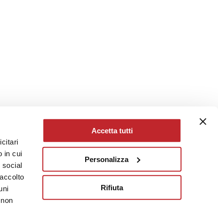
Accetta tutti
citari
 in cui
Personalizza
e social
raccolto
Rifiuta
uni
 non