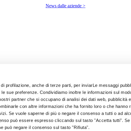
News dalle aziende >
 di profilazione, anche di terze parti, per inviarLe messaggi pubbli
on le sue preferenze. Condividiamo inoltre le informazioni sul modo
i nostri partner che si occupano di analisi dei dati web, pubblicità 
ombinarle con altre informazioni che ha fornito loro o che hanno 
rvizi. Se vuole saperne di più o negare il consenso a tutti o ad alc
senso può essere espresso cliccando sul tasto "Accetta tutti". Se
67
one può negare il consenso sul tasto "Rifiuta".