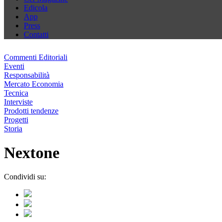
Edicola
App
Press
Contatti
Commenti Editoriali
Eventi
Responsabilità
Mercato Economia
Tecnica
Interviste
Prodotti tendenze
Progetti
Storia
Nextone
Condividi su: