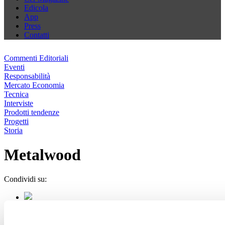
Edicola
App
Press
Contatti
Commenti Editoriali
Eventi
Responsabilità
Mercato Economia
Tecnica
Interviste
Prodotti tendenze
Progetti
Storia
Metalwood
Condividi su: