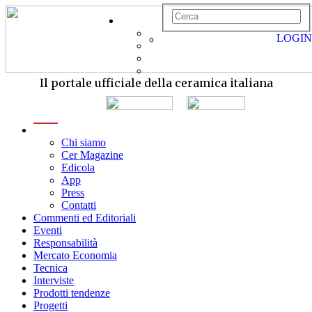
LOGIN
Il portale ufficiale della ceramica italiana
menu
Chi siamo
Cer Magazine
Edicola
App
Press
Contatti
Commenti ed Editoriali
Eventi
Responsabilità
Mercato Economia
Tecnica
Interviste
Prodotti tendenze
Progetti