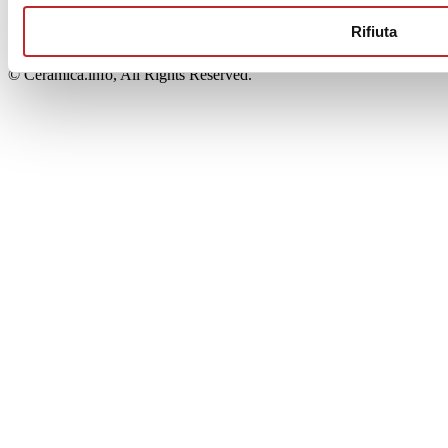
00853700367
Iscrizione al Registro delle Imprese: REA Modena 189678
Rifiuta
tel. +39 0536 804585 - fax +39 0536 806510
© Ceramica.info, All Rights Reserved.