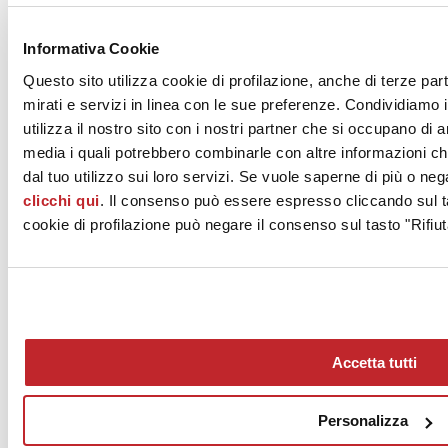
News dalle aziende >
Informativa Cookie
Questo sito utilizza cookie di profilazione, anche di terze par
mirati e servizi in linea con le sue preferenze. Condividiamo i
utilizza il nostro sito con i nostri partner che si occupano di a
media i quali potrebbero combinarle con altre informazioni ch
dal tuo utilizzo sui loro servizi. Se vuole saperne di più o neg
clicchi qui
. Il consenso può essere espresso cliccando sul ta
News
aziende
cookie di profilazione può negare il consenso sul tasto "Rifiut
Articoli
Chi siamo
Mog 231/01
Privacy
Cookie Policy
Accetta tutti
Credits
Edi.Cer S.p.a. Società unipersonale
Viale Monte Santo, 40 - 41049 Sassuolo (MO) - Italy
Personalizza
Capitale Sociale: 2.500.000 euro - Codice fiscale e P.IVA