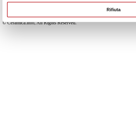
00853700367
Iscrizione al Registro delle Imprese: REA Modena 189678
Rifiuta
tel. +39 0536 804585 - fax +39 0536 806510
© Ceramica.info, All Rights Reserved.