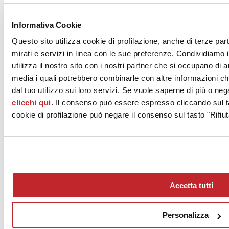
News dalle aziende >
Informativa Cookie
Questo sito utilizza cookie di profilazione, anche di terze par
mirati e servizi in linea con le sue preferenze. Condividiamo i
utilizza il nostro sito con i nostri partner che si occupano di a
media i quali potrebbero combinarle con altre informazioni ch
dal tuo utilizzo sui loro servizi. Se vuole saperne di più o neg
clicchi qui
. Il consenso può essere espresso cliccando sul ta
News
aziende
cookie di profilazione può negare il consenso sul tasto "Rifiut
Articoli
Chi siamo
Mog 231/01
Privacy
Cookie Policy
Accetta tutti
Credits
Edi.Cer S.p.a. Società unipersonale
Viale Monte Santo, 40 - 41049 Sassuolo (MO) - Italy
Personalizza
Capitale Sociale: 2.500.000 euro - Codice fiscale e P.IVA