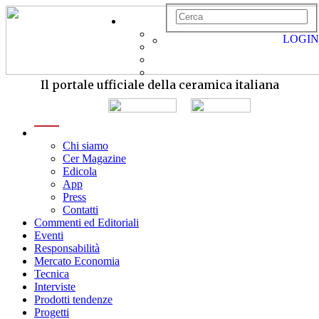
LOGIN
Il portale ufficiale della ceramica italiana
menu
Chi siamo
Cer Magazine
Edicola
App
Press
Contatti
Commenti ed Editoriali
Eventi
Responsabilità
Mercato Economia
Tecnica
Interviste
Prodotti tendenze
Progetti