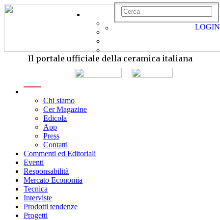
LOGIN
Il portale ufficiale della ceramica italiana
menu
Chi siamo
Cer Magazine
Edicola
App
Press
Contatti
Commenti ed Editoriali
Eventi
Responsabilità
Mercato Economia
Tecnica
Interviste
Prodotti tendenze
Progetti