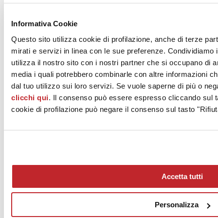
News dalle aziende >
Informativa Cookie
Questo sito utilizza cookie di profilazione, anche di terze par
mirati e servizi in linea con le sue preferenze. Condividiamo i
utilizza il nostro sito con i nostri partner che si occupano di a
media i quali potrebbero combinarle con altre informazioni ch
dal tuo utilizzo sui loro servizi. Se vuole saperne di più o neg
clicchi qui
. Il consenso può essere espresso cliccando sul ta
News
aziende
cookie di profilazione può negare il consenso sul tasto "Rifiut
Articoli
Chi siamo
Mog 231/01
Privacy
Cookie Policy
Accetta tutti
Credits
Edi.Cer S.p.a. Società unipersonale
Viale Monte Santo, 40 - 41049 Sassuolo (MO) - Italy
Personalizza
Capitale Sociale: 2.500.000 euro - Codice fiscale e P.IVA