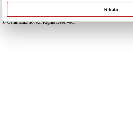
00853700367
Iscrizione al Registro delle Imprese: REA Modena 189678
Rifiuta
tel. +39 0536 804585 - fax +39 0536 806510
© Ceramica.info, All Rights Reserved.