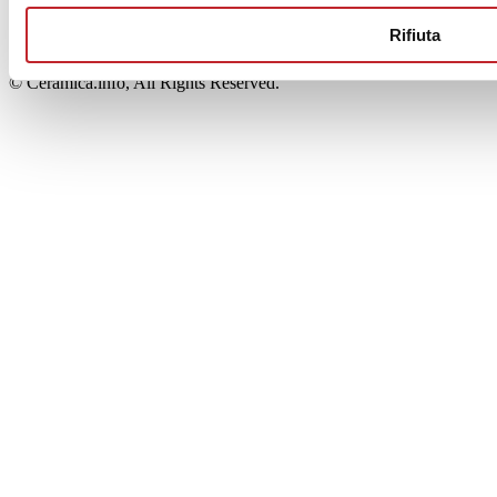
00853700367
Iscrizione al Registro delle Imprese: REA Modena 189678
Rifiuta
tel. +39 0536 804585 - fax +39 0536 806510
© Ceramica.info, All Rights Reserved.