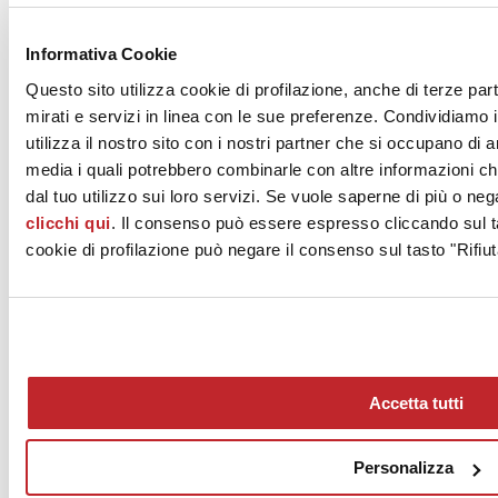
News dalle aziende >
Informativa Cookie
Questo sito utilizza cookie di profilazione, anche di terze par
mirati e servizi in linea con le sue preferenze. Condividiamo i
utilizza il nostro sito con i nostri partner che si occupano di a
media i quali potrebbero combinarle con altre informazioni ch
dal tuo utilizzo sui loro servizi. Se vuole saperne di più o neg
clicchi qui
. Il consenso può essere espresso cliccando sul ta
News
aziende
cookie di profilazione può negare il consenso sul tasto "Rifiut
Articoli
Chi siamo
Mog 231/01
Privacy
Cookie Policy
Accetta tutti
Credits
Edi.Cer S.p.a. Società unipersonale
Viale Monte Santo, 40 - 41049 Sassuolo (MO) - Italy
Personalizza
Capitale Sociale: 2.500.000 euro - Codice fiscale e P.IVA