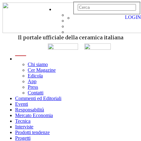
LOGIN
Il portale ufficiale della ceramica italiana
menu
Chi siamo
Cer Magazine
Edicola
App
Press
Contatti
Commenti ed Editoriali
Eventi
Responsabilità
Mercato Economia
Tecnica
Interviste
Prodotti tendenze
Progetti