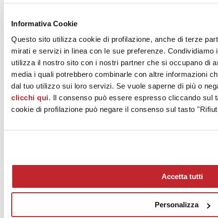
News dalle aziende >
Informativa Cookie
Questo sito utilizza cookie di profilazione, anche di terze par
mirati e servizi in linea con le sue preferenze. Condividiamo i
utilizza il nostro sito con i nostri partner che si occupano di a
media i quali potrebbero combinarle con altre informazioni ch
dal tuo utilizzo sui loro servizi. Se vuole saperne di più o neg
clicchi qui
. Il consenso può essere espresso cliccando sul ta
News
aziende
cookie di profilazione può negare il consenso sul tasto "Rifiut
Articoli
Chi siamo
Mog 231/01
Privacy
Cookie Policy
Accetta tutti
Credits
Edi.Cer S.p.a. Società unipersonale
Viale Monte Santo, 40 - 41049 Sassuolo (MO) - Italy
Personalizza
Capitale Sociale: 2.500.000 euro - Codice fiscale e P.IVA