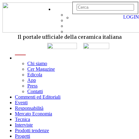
LOGIN
Il portale ufficiale della ceramica italiana
menu
Chi siamo
Cer Magazine
Edicola
App
Press
Contatti
Commenti ed Editoriali
Eventi
Responsabilità
Mercato Economia
Tecnica
Interviste
Prodotti tendenze
Progetti