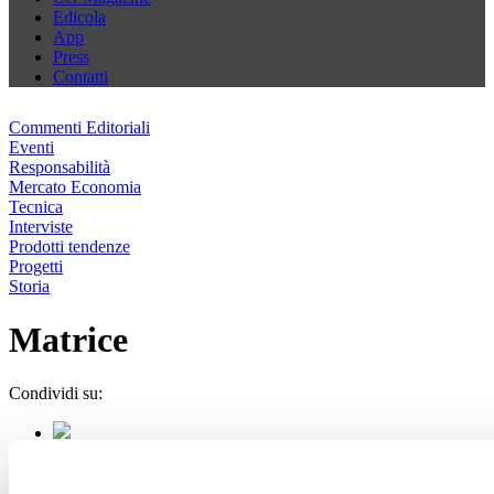
Edicola
App
Press
Contatti
Commenti Editoriali
Eventi
Responsabilità
Mercato Economia
Tecnica
Interviste
Prodotti tendenze
Progetti
Storia
Matrice
Condividi su: