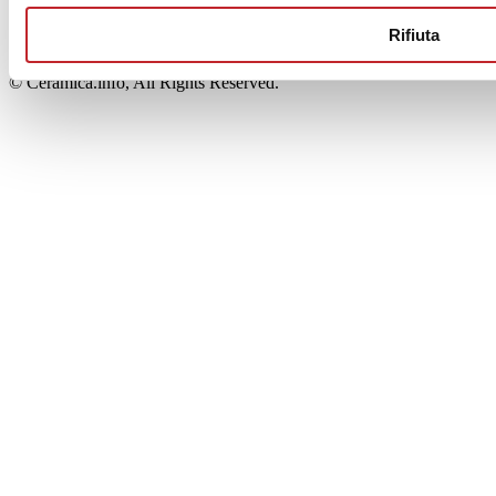
00853700367
Iscrizione al Registro delle Imprese: REA Modena 189678
Rifiuta
tel. +39 0536 804585 - fax +39 0536 806510
© Ceramica.info, All Rights Reserved.