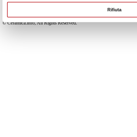
00853700367
Iscrizione al Registro delle Imprese: REA Modena 189678
Rifiuta
tel. +39 0536 804585 - fax +39 0536 806510
© Ceramica.info, All Rights Reserved.