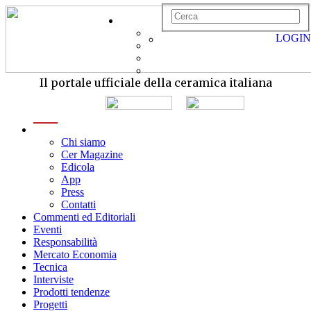
LOGIN
Il portale ufficiale della ceramica italiana
menu
Chi siamo
Cer Magazine
Edicola
App
Press
Contatti
Commenti ed Editoriali
Eventi
Responsabilità
Mercato Economia
Tecnica
Interviste
Prodotti tendenze
Progetti