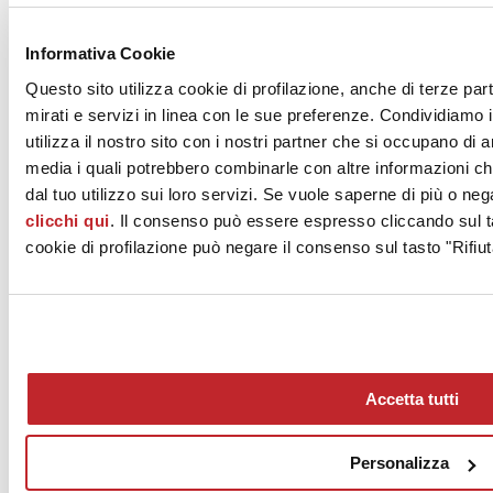
News dalle aziende >
Informativa Cookie
Questo sito utilizza cookie di profilazione, anche di terze par
mirati e servizi in linea con le sue preferenze. Condividiamo i
utilizza il nostro sito con i nostri partner che si occupano di a
media i quali potrebbero combinarle con altre informazioni ch
dal tuo utilizzo sui loro servizi. Se vuole saperne di più o neg
clicchi qui
. Il consenso può essere espresso cliccando sul ta
News
aziende
cookie di profilazione può negare il consenso sul tasto "Rifiut
Articoli
Chi siamo
Mog 231/01
Privacy
Cookie Policy
Accetta tutti
Credits
Edi.Cer S.p.a. Società unipersonale
Viale Monte Santo, 40 - 41049 Sassuolo (MO) - Italy
Personalizza
Capitale Sociale: 2.500.000 euro - Codice fiscale e P.IVA