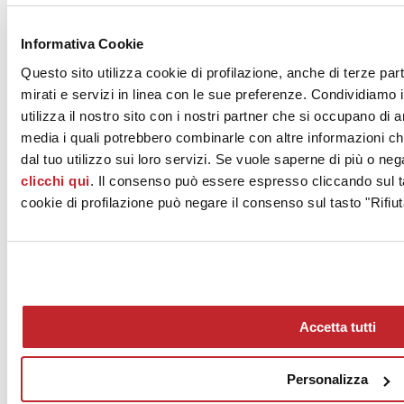
News dalle aziende >
Informativa Cookie
Questo sito utilizza cookie di profilazione, anche di terze par
mirati e servizi in linea con le sue preferenze. Condividiamo i
utilizza il nostro sito con i nostri partner che si occupano di a
media i quali potrebbero combinarle con altre informazioni ch
dal tuo utilizzo sui loro servizi. Se vuole saperne di più o neg
clicchi qui
. Il consenso può essere espresso cliccando sul ta
News
aziende
cookie di profilazione può negare il consenso sul tasto "Rifiut
Articoli
Chi siamo
Mog 231/01
Privacy
Cookie Policy
Accetta tutti
Credits
Edi.Cer S.p.a. Società unipersonale
Viale Monte Santo, 40 - 41049 Sassuolo (MO) - Italy
Personalizza
Capitale Sociale: 2.500.000 euro - Codice fiscale e P.IVA