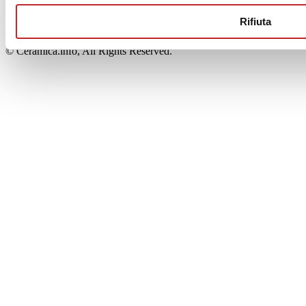
00853700367
Iscrizione al Registro delle Imprese: REA Modena 189678
Rifiuta
tel. +39 0536 804585 - fax +39 0536 806510
© Ceramica.info, All Rights Reserved.