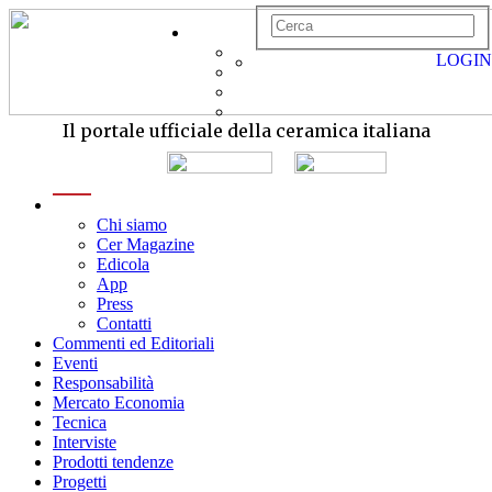
LOGIN
Il portale ufficiale della ceramica italiana
menu
Chi siamo
Cer Magazine
Edicola
App
Press
Contatti
Commenti ed Editoriali
Eventi
Responsabilità
Mercato Economia
Tecnica
Interviste
Prodotti tendenze
Progetti