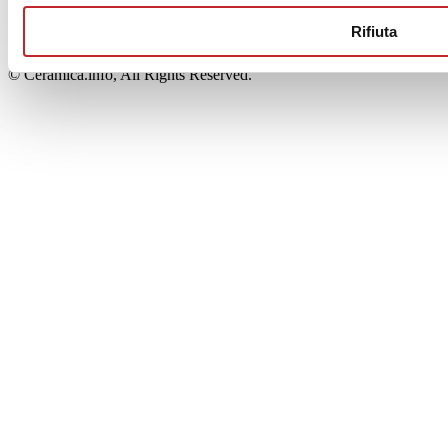
00853700367
Iscrizione al Registro delle Imprese: REA Modena 189678
Rifiuta
tel. +39 0536 804585 - fax +39 0536 806510
© Ceramica.info, All Rights Reserved.