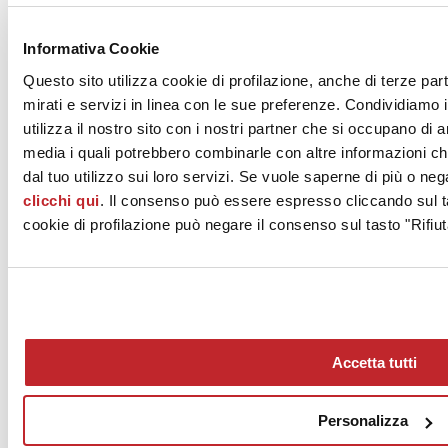
News dalle aziende >
Informativa Cookie
Questo sito utilizza cookie di profilazione, anche di terze par
mirati e servizi in linea con le sue preferenze. Condividiamo i
utilizza il nostro sito con i nostri partner che si occupano di a
media i quali potrebbero combinarle con altre informazioni ch
dal tuo utilizzo sui loro servizi. Se vuole saperne di più o neg
clicchi qui
. Il consenso può essere espresso cliccando sul ta
News
aziende
cookie di profilazione può negare il consenso sul tasto "Rifiut
Articoli
Chi siamo
Mog 231/01
Privacy
Cookie Policy
Accetta tutti
Credits
Edi.Cer S.p.a. Società unipersonale
Viale Monte Santo, 40 - 41049 Sassuolo (MO) - Italy
Personalizza
Capitale Sociale: 2.500.000 euro - Codice fiscale e P.IVA