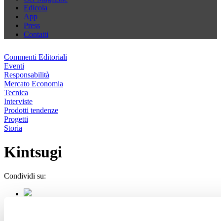
Edicola
App
Press
Contatti
Commenti Editoriali
Eventi
Responsabilità
Mercato Economia
Tecnica
Interviste
Prodotti tendenze
Progetti
Storia
Kintsugi
Condividi su: