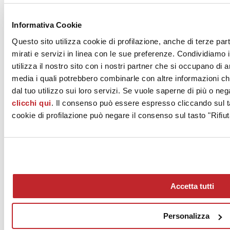
News dalle aziende >
Informativa Cookie
Questo sito utilizza cookie di profilazione, anche di terze par
mirati e servizi in linea con le sue preferenze. Condividiamo i
utilizza il nostro sito con i nostri partner che si occupano di a
media i quali potrebbero combinarle con altre informazioni ch
dal tuo utilizzo sui loro servizi. Se vuole saperne di più o neg
clicchi qui
. Il consenso può essere espresso cliccando sul ta
News
aziende
cookie di profilazione può negare il consenso sul tasto "Rifiut
Articoli
Chi siamo
Mog 231/01
Privacy
Cookie Policy
Accetta tutti
Credits
Edi.Cer S.p.a. Società unipersonale
Viale Monte Santo, 40 - 41049 Sassuolo (MO) - Italy
Personalizza
Capitale Sociale: 2.500.000 euro - Codice fiscale e P.IVA