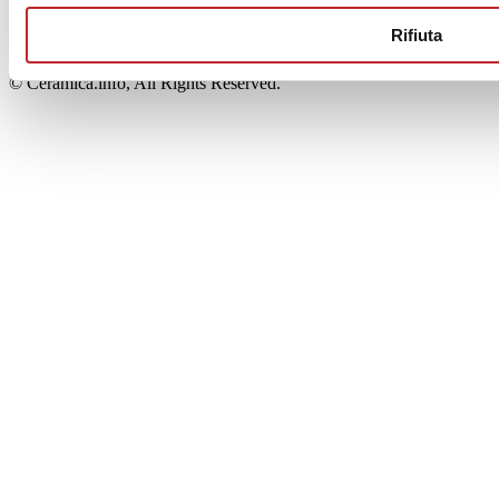
00853700367
Iscrizione al Registro delle Imprese: REA Modena 189678
Rifiuta
tel. +39 0536 804585 - fax +39 0536 806510
© Ceramica.info, All Rights Reserved.