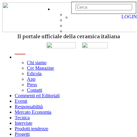
LOGIN
Il portale ufficiale della ceramica italiana
menu
Chi siamo
Cer Magazine
Edicola
App
Press
Contatti
Commenti ed Editoriali
Eventi
Responsabilità
Mercato Economia
Tecnica
Interviste
Prodotti tendenze
Progetti