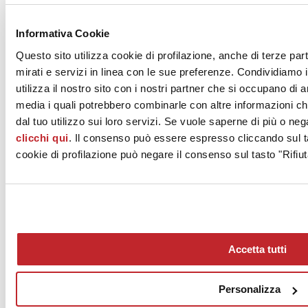
News dalle aziende >
Informativa Cookie
Questo sito utilizza cookie di profilazione, anche di terze par
mirati e servizi in linea con le sue preferenze. Condividiamo i
utilizza il nostro sito con i nostri partner che si occupano di a
media i quali potrebbero combinarle con altre informazioni ch
dal tuo utilizzo sui loro servizi. Se vuole saperne di più o neg
clicchi qui
. Il consenso può essere espresso cliccando sul ta
News
aziende
cookie di profilazione può negare il consenso sul tasto "Rifiut
Articoli
Chi siamo
Mog 231/01
Privacy
Cookie Policy
Accetta tutti
Credits
Edi.Cer S.p.a. Società unipersonale
Viale Monte Santo, 40 - 41049 Sassuolo (MO) - Italy
Personalizza
Capitale Sociale: 2.500.000 euro - Codice fiscale e P.IVA