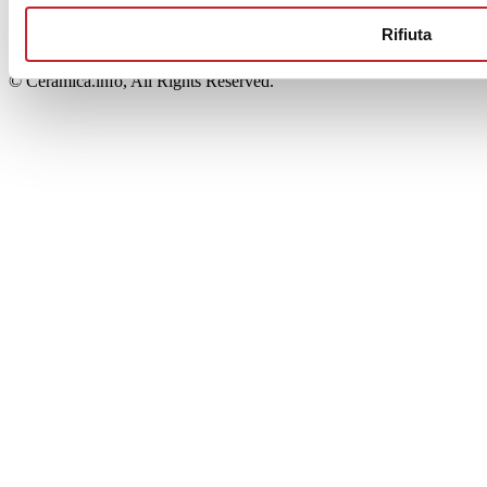
00853700367
Iscrizione al Registro delle Imprese: REA Modena 189678
Rifiuta
tel. +39 0536 804585 - fax +39 0536 806510
© Ceramica.info, All Rights Reserved.