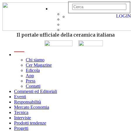
LOGIN
Il portale ufficiale della ceramica italiana
menu
Chi siamo
Cer Magazine
Edicola
App
Press
Contatti
Commenti ed Editoriali
Eventi
Responsabilità
Mercato Economia
Tecnica
Interviste
Prodotti tendenze
Progetti