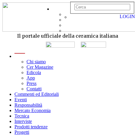
LOGIN
Il portale ufficiale della ceramica italiana
menu
Chi siamo
Cer Magazine
Edicola
App
Press
Contatti
Commenti ed Editoriali
Eventi
Responsabilità
Mercato Economia
Tecnica
Interviste
Prodotti tendenze
Progetti