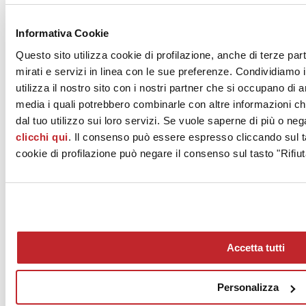
News dalle aziende >
Informativa Cookie
Questo sito utilizza cookie di profilazione, anche di terze par
mirati e servizi in linea con le sue preferenze. Condividiamo i
utilizza il nostro sito con i nostri partner che si occupano di a
media i quali potrebbero combinarle con altre informazioni ch
dal tuo utilizzo sui loro servizi. Se vuole saperne di più o neg
clicchi qui
. Il consenso può essere espresso cliccando sul ta
News
aziende
cookie di profilazione può negare il consenso sul tasto "Rifiut
Articoli
Chi siamo
Mog 231/01
Privacy
Cookie Policy
Accetta tutti
Credits
Edi.Cer S.p.a. Società unipersonale
Viale Monte Santo, 40 - 41049 Sassuolo (MO) - Italy
Personalizza
Capitale Sociale: 2.500.000 euro - Codice fiscale e P.IVA