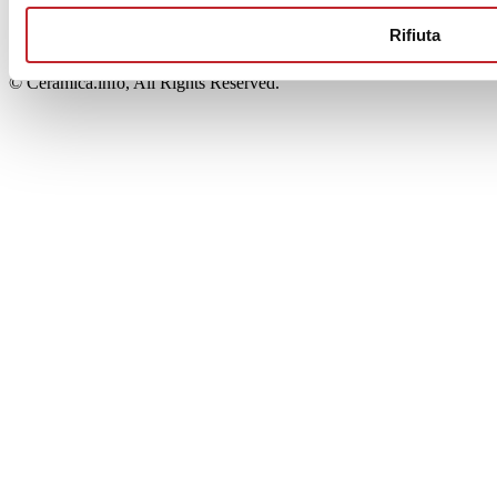
00853700367
Iscrizione al Registro delle Imprese: REA Modena 189678
Rifiuta
tel. +39 0536 804585 - fax +39 0536 806510
© Ceramica.info, All Rights Reserved.