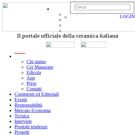
LOGIN
Il portale ufficiale della ceramica italiana
menu
Chi siamo
Cer Magazine
Edicola
App
Press
Contatti
Commenti ed Editoriali
Eventi
Responsabilità
Mercato Economia
Tecnica
Interviste
Prodotti tendenze
Progetti