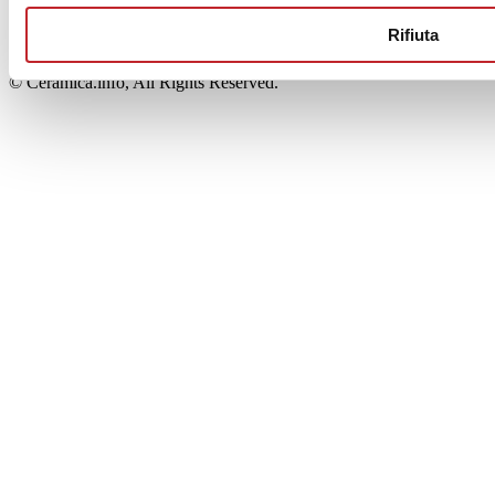
00853700367
Iscrizione al Registro delle Imprese: REA Modena 189678
Rifiuta
tel. +39 0536 804585 - fax +39 0536 806510
© Ceramica.info, All Rights Reserved.