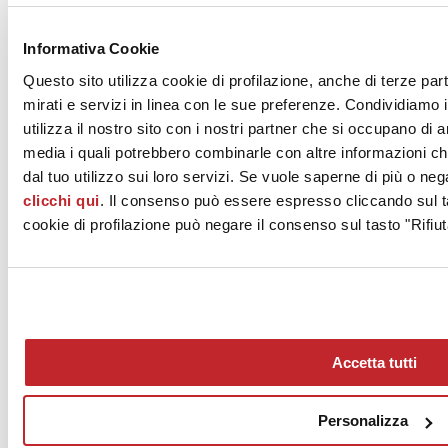
News dalle aziende >
Informativa Cookie
Questo sito utilizza cookie di profilazione, anche di terze par
mirati e servizi in linea con le sue preferenze. Condividiamo i
utilizza il nostro sito con i nostri partner che si occupano di a
media i quali potrebbero combinarle con altre informazioni ch
dal tuo utilizzo sui loro servizi. Se vuole saperne di più o neg
clicchi qui
. Il consenso può essere espresso cliccando sul ta
News
aziende
cookie di profilazione può negare il consenso sul tasto "Rifiut
Articoli
Chi siamo
Mog 231/01
Privacy
Cookie Policy
Accetta tutti
Credits
Edi.Cer S.p.a. Società unipersonale
Viale Monte Santo, 40 - 41049 Sassuolo (MO) - Italy
Personalizza
Capitale Sociale: 2.500.000 euro - Codice fiscale e P.IVA