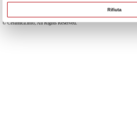
00853700367
Iscrizione al Registro delle Imprese: REA Modena 189678
Rifiuta
tel. +39 0536 804585 - fax +39 0536 806510
© Ceramica.info, All Rights Reserved.