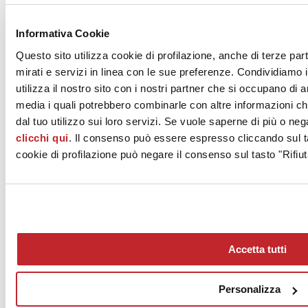
News dalle aziende >
Informativa Cookie
Questo sito utilizza cookie di profilazione, anche di terze par
mirati e servizi in linea con le sue preferenze. Condividiamo i
utilizza il nostro sito con i nostri partner che si occupano di a
media i quali potrebbero combinarle con altre informazioni ch
dal tuo utilizzo sui loro servizi. Se vuole saperne di più o neg
clicchi qui
. Il consenso può essere espresso cliccando sul ta
News
aziende
cookie di profilazione può negare il consenso sul tasto "Rifiut
Articoli
Chi siamo
Mog 231/01
Privacy
Cookie Policy
Accetta tutti
Credits
Edi.Cer S.p.a. Società unipersonale
Viale Monte Santo, 40 - 41049 Sassuolo (MO) - Italy
Personalizza
Capitale Sociale: 2.500.000 euro - Codice fiscale e P.IVA