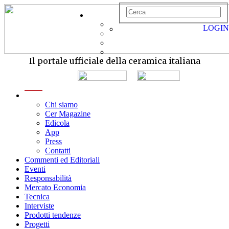
LOGIN
Il portale ufficiale della ceramica italiana
menu
Chi siamo
Cer Magazine
Edicola
App
Press
Contatti
Commenti ed Editoriali
Eventi
Responsabilità
Mercato Economia
Tecnica
Interviste
Prodotti tendenze
Progetti