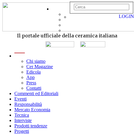
LOGIN
Il portale ufficiale della ceramica italiana
menu
Chi siamo
Cer Magazine
Edicola
App
Press
Contatti
Commenti ed Editoriali
Eventi
Responsabilità
Mercato Economia
Tecnica
Interviste
Prodotti tendenze
Progetti