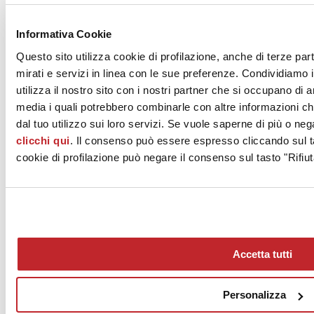
News dalle aziende >
Informativa Cookie
Questo sito utilizza cookie di profilazione, anche di terze par
mirati e servizi in linea con le sue preferenze. Condividiamo i
utilizza il nostro sito con i nostri partner che si occupano di a
media i quali potrebbero combinarle con altre informazioni ch
dal tuo utilizzo sui loro servizi. Se vuole saperne di più o neg
clicchi qui
. Il consenso può essere espresso cliccando sul ta
News
aziende
cookie di profilazione può negare il consenso sul tasto "Rifiut
Articoli
Chi siamo
Mog 231/01
Privacy
Cookie Policy
Accetta tutti
Credits
Edi.Cer S.p.a. Società unipersonale
Viale Monte Santo, 40 - 41049 Sassuolo (MO) - Italy
Personalizza
Capitale Sociale: 2.500.000 euro - Codice fiscale e P.IVA