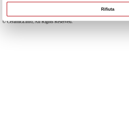
00853700367
Iscrizione al Registro delle Imprese: REA Modena 189678
Rifiuta
tel. +39 0536 804585 - fax +39 0536 806510
© Ceramica.info, All Rights Reserved.