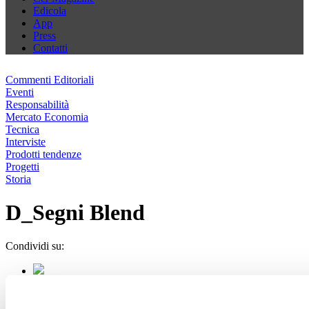
Edicola
App
Press
Contatti
Commenti Editoriali
Eventi
Responsabilità
Mercato Economia
Tecnica
Interviste
Prodotti tendenze
Progetti
Storia
D_Segni Blend
Condividi su: