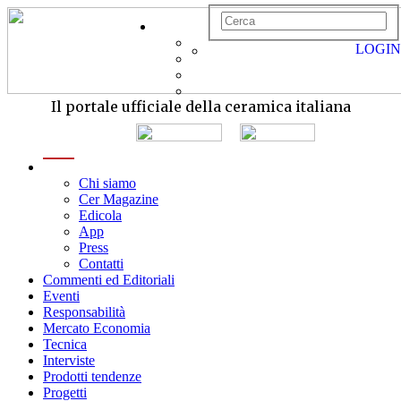
LOGIN
Il portale ufficiale della ceramica italiana
menu
Chi siamo
Cer Magazine
Edicola
App
Press
Contatti
Commenti ed Editoriali
Eventi
Responsabilità
Mercato Economia
Tecnica
Interviste
Prodotti tendenze
Progetti