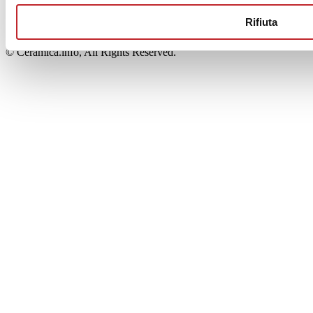
00853700367
Iscrizione al Registro delle Imprese: REA Modena 189678
Rifiuta
tel. +39 0536 804585 - fax +39 0536 806510
© Ceramica.info, All Rights Reserved.