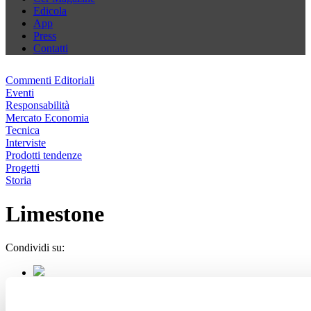
Edicola
App
Press
Contatti
Commenti Editoriali
Eventi
Responsabilità
Mercato Economia
Tecnica
Interviste
Prodotti tendenze
Progetti
Storia
Limestone
Condividi su: