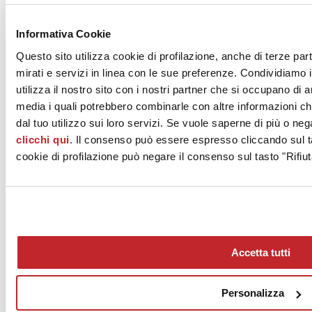
News dalle aziende >
Informativa Cookie
Questo sito utilizza cookie di profilazione, anche di terze par
mirati e servizi in linea con le sue preferenze. Condividiamo i
utilizza il nostro sito con i nostri partner che si occupano di a
media i quali potrebbero combinarle con altre informazioni ch
dal tuo utilizzo sui loro servizi. Se vuole saperne di più o neg
clicchi qui
. Il consenso può essere espresso cliccando sul ta
News
aziende
cookie di profilazione può negare il consenso sul tasto "Rifiut
Articoli
Chi siamo
Mog 231/01
Privacy
Cookie Policy
Accetta tutti
Credits
Edi.Cer S.p.a. Società unipersonale
Viale Monte Santo, 40 - 41049 Sassuolo (MO) - Italy
Personalizza
Capitale Sociale: 2.500.000 euro - Codice fiscale e P.IVA