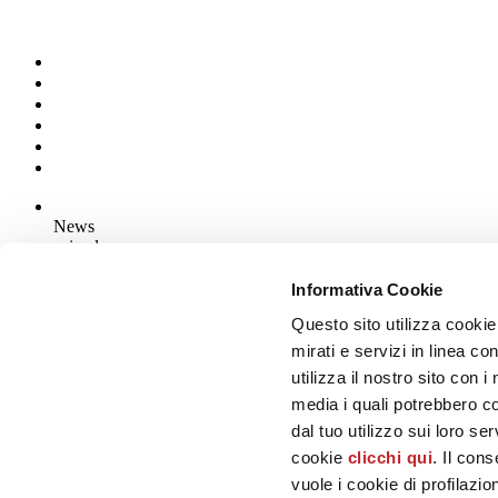
News
aziende
Articoli
Informativa Cookie
Questo sito utilizza cookie
Chi siamo
Mog 231/01
mirati e servizi in linea c
Privacy
utilizza il nostro sito con 
Cookie Policy
media i quali potrebbero c
Credits
dal tuo utilizzo sui loro se
Edi.Cer S.p.a. Società unipersonale
cookie
clicchi qui
. Il con
Viale Monte Santo, 40 - 41049 Sassuolo (MO) - Italy
Capitale Sociale: 2.500.000 euro - Codice fiscale e P.IVA 008537003
vuole i cookie di profilazi