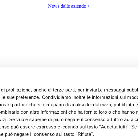
News dalle aziende >
 di profilazione, anche di terze parti, per inviarLe messaggi pubbli
on le sue preferenze. Condividiamo inoltre le informazioni sul modo
i nostri partner che si occupano di analisi dei dati web, pubblicità 
ombinarle con altre informazioni che ha fornito loro o che hanno 
rvizi. Se vuole saperne di più o negare il consenso a tutti o ad alc
senso può essere espresso cliccando sul tasto "Accetta tutti". Se
67
one può negare il consenso sul tasto "Rifiuta".