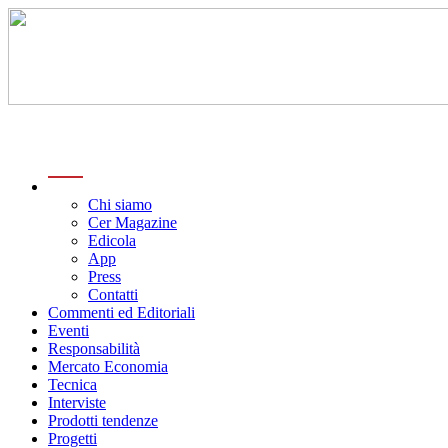
menu
Chi siamo
Cer Magazine
Edicola
App
Press
Contatti
Commenti ed Editoriali
Eventi
Responsabilità
Mercato Economia
Tecnica
Interviste
Prodotti tendenze
Progetti