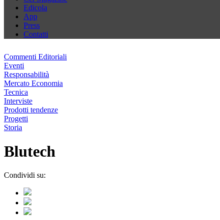
Edicola
App
Press
Contatti
Commenti Editoriali
Eventi
Responsabilità
Mercato Economia
Tecnica
Interviste
Prodotti tendenze
Progetti
Storia
Blutech
Condividi su: