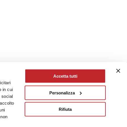
Accetta tutti
citari
 in cui
Personalizza
e social
raccolto
Rifiuta
uni
 non