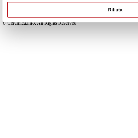
00853700367
Iscrizione al Registro delle Imprese: REA Modena 189678
Rifiuta
tel. +39 0536 804585 - fax +39 0536 806510
© Ceramica.info, All Rights Reserved.