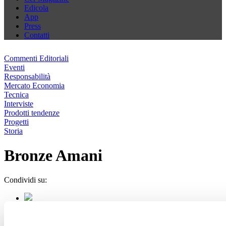
Edicola
App
Press
Contatti
Commenti Editoriali
Eventi
Responsabilità
Mercato Economia
Tecnica
Interviste
Prodotti tendenze
Progetti
Storia
Bronze Amani
Condividi su: