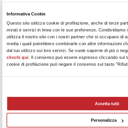
News dalle aziende >
Informativa Cookie
Questo sito utilizza cookie di profilazione, anche di terze par
mirati e servizi in linea con le sue preferenze. Condividiamo i
utilizza il nostro sito con i nostri partner che si occupano di a
media i quali potrebbero combinarle con altre informazioni ch
dal tuo utilizzo sui loro servizi. Se vuole saperne di più o neg
clicchi qui
. Il consenso può essere espresso cliccando sul ta
News
aziende
cookie di profilazione può negare il consenso sul tasto "Rifiut
Articoli
Chi siamo
Mog 231/01
Privacy
Cookie Policy
Accetta tutti
Credits
Edi.Cer S.p.a. Società unipersonale
Viale Monte Santo, 40 - 41049 Sassuolo (MO) - Italy
Personalizza
Capitale Sociale: 2.500.000 euro - Codice fiscale e P.IVA