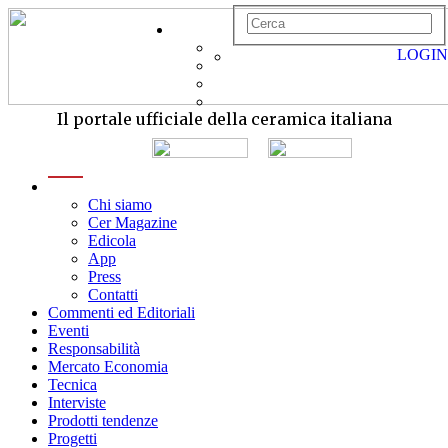
LOGIN
Il portale ufficiale della ceramica italiana
menu
Chi siamo
Cer Magazine
Edicola
App
Press
Contatti
Commenti ed Editoriali
Eventi
Responsabilità
Mercato Economia
Tecnica
Interviste
Prodotti tendenze
Progetti