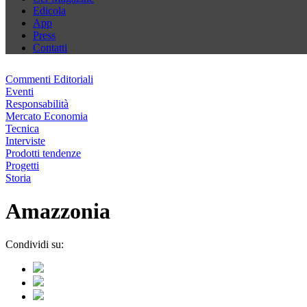
Edicola
App
Press
Contatti
Commenti Editoriali
Eventi
Responsabilità
Mercato Economia
Tecnica
Interviste
Prodotti tendenze
Progetti
Storia
Amazzonia
Condividi su: