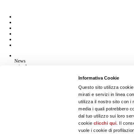
News
aziende
Articoli
Informativa Cookie
Questo sito utilizza cookie
Chi siamo
Mog 231/01
mirati e servizi in linea c
Privacy
utilizza il nostro sito con 
Cookie Policy
media i quali potrebbero c
Credits
dal tuo utilizzo sui loro se
Edi.Cer S.p.a. Società unipersonale
cookie
clicchi qui
. Il con
Viale Monte Santo, 40 - 41049 Sassuolo (MO) - Italy
Capitale Sociale: 2.500.000 euro - Codice fiscale e P.IVA 008537003
vuole i cookie di profilazi