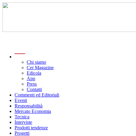
menu
Chi siamo
Cer Magazine
Edicola
App
Press
Contatti
Commenti ed Editoriali
Eventi
Responsabilità
Mercato Economia
Tecnica
Interviste
Prodotti tendenze
Progetti