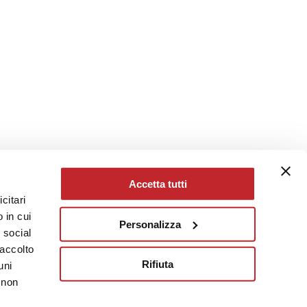
Accetta tutti
citari
 in cui
Personalizza
e social
raccolto
Rifiuta
uni
 non