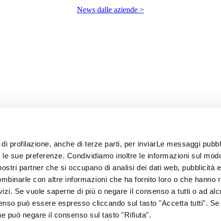
News dalle aziende >
 di profilazione, anche di terze parti, per inviarLe messaggi pubbli
on le sue preferenze. Condividiamo inoltre le informazioni sul modo
i nostri partner che si occupano di analisi dei dati web, pubblicità 
ombinarle con altre informazioni che ha fornito loro o che hanno 
rvizi. Se vuole saperne di più o negare il consenso a tutti o ad alc
senso può essere espresso cliccando sul tasto "Accetta tutti". Se
67
one può negare il consenso sul tasto "Rifiuta".