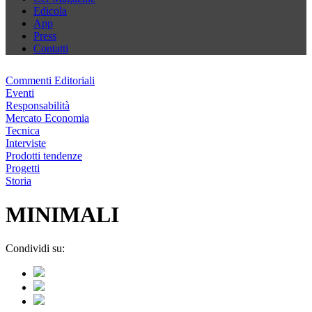
Edicola
App
Press
Contatti
Commenti Editoriali
Eventi
Responsabilità
Mercato Economia
Tecnica
Interviste
Prodotti tendenze
Progetti
Storia
MINIMALI
Condividi su: