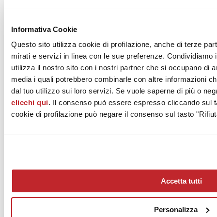
EC1/22
Informativa Cookie
view >
Questo sito utilizza cookie di profilazione, anche di terze par
mirati e servizi in linea con le sue preferenze. Condividiamo i
1
utilizza il nostro sito con i nostri partner che si occupano di a
2
3
media i quali potrebbero combinarle con altre informazioni ch
…
dal tuo utilizzo sui loro servizi. Se vuole saperne di più o neg
59
clicchi qui
. Il consenso può essere espresso cliccando sul ta
cookie di profilazione può negare il consenso sul tasto "Rifiut
Accetta tutti
News
aziende
Personalizza