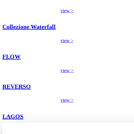
view >
Collezione Waterfall
view >
FLOW
view >
REVERSO
view >
LAGOS
view >