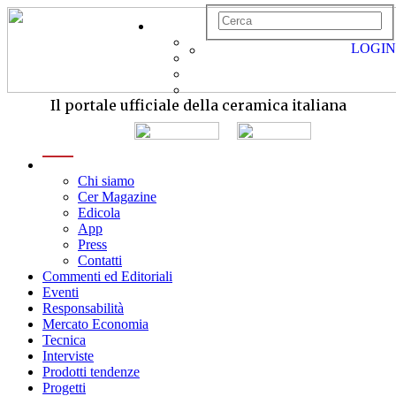
LOGIN
Il portale ufficiale della ceramica italiana
menu
Chi siamo
Cer Magazine
Edicola
App
Press
Contatti
Commenti ed Editoriali
Eventi
Responsabilità
Mercato Economia
Tecnica
Interviste
Prodotti tendenze
Progetti