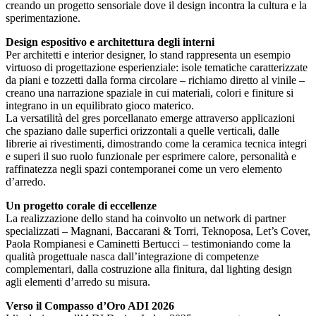
creando un progetto sensoriale dove il design incontra la cultura e la
sperimentazione.
Design espositivo e architettura degli interni
Per architetti e interior designer, lo stand rappresenta un esempio
virtuoso di progettazione esperienziale: isole tematiche caratterizzate
da piani e tozzetti dalla forma circolare – richiamo diretto al vinile –
creano una narrazione spaziale in cui materiali, colori e finiture si
integrano in un equilibrato gioco materico.
La versatilità del gres porcellanato emerge attraverso applicazioni
che spaziano dalle superfici orizzontali a quelle verticali, dalle
librerie ai rivestimenti, dimostrando come la ceramica tecnica integri
e superi il suo ruolo funzionale per esprimere calore, personalità e
raffinatezza negli spazi contemporanei come un vero elemento
d’arredo.
Un progetto corale di eccellenze
La realizzazione dello stand ha coinvolto un network di partner
specializzati – Magnani, Baccarani & Torri, Teknoposa, Let’s Cover,
Paola Rompianesi e Caminetti Bertucci – testimoniando come la
qualità progettuale nasca dall’integrazione di competenze
complementari, dalla costruzione alla finitura, dal lighting design
agli elementi d’arredo su misura.
Verso il Compasso d’Oro ADI 2026