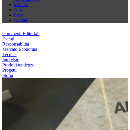
Edicola
App
Press
Contatti
Commenti Editoriali
Eventi
Responsabilità
Mercato Economia
Tecnica
Interviste
Prodotti tendenze
Progetti
Storia