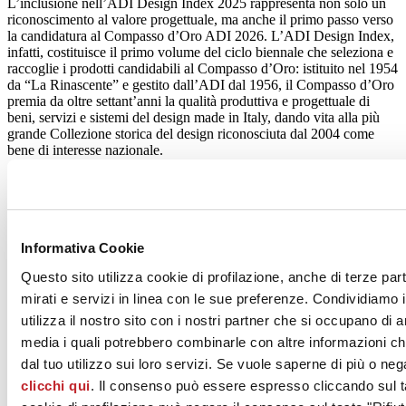
L’inclusione nell’ADI Design Index 2025 rappresenta non solo un
riconoscimento al valore progettuale, ma anche il primo passo verso
la candidatura al Compasso d’Oro ADI 2026. L’ADI Design Index,
infatti, costituisce il primo volume del ciclo biennale che seleziona e
raccoglie i prodotti candidabili al Compasso d’Oro: istituito nel 1954
da “La Rinascente” e gestito dall’ADI dal 1956, il Compasso d’Oro
premia da oltre settant’anni la qualità produttiva e progettuale di
beni, servizi e sistemi del design made in Italy, dando vita alla più
grande Collezione storica del design riconosciuta dal 2004 come
bene di interesse nazionale.
Dal 2009, inoltre, l’ADI Design Index rappresenta anche la
selezione annuale per il Premio Nazionale per l’Innovazione
(“Premio dei Premi”), patrocinato dalla Presidenza della Repubblica,
che individua i progetti più significativi per il contributo innovativo
espresso.
Informativa Cookie
Questo sito utilizza cookie di profilazione, anche di terze par
Ricerca, cultura del progetto e innovazione materica
“Questo riconoscimento conferma la direzione intrapresa da
mirati e servizi in linea con le sue preferenze. Condividiamo i
Fondovalle: interpretare la ceramica non solo come prodotto tecnico,
utilizza il nostro sito con i nostri partner che si occupano di a
ma come linguaggio espressivo contemporaneo capace di dialogare
media i quali potrebbero combinarle con altre informazioni ch
con architettura, design e cultura” dichiara l’azienda. “La selezione
ADI premia un approccio che mette al centro ricerca,
dal tuo utilizzo sui loro servizi. Se vuole saperne di più o neg
sperimentazione e capacità di tradurre visioni progettuali in
clicchi qui
. Il consenso può essere espresso cliccando sul ta
esperienze spaziali significative”.