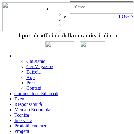
LOGIN
Il portale ufficiale della ceramica italiana
menu
Chi siamo
Cer Magazine
Edicola
App
Press
Contatti
Commenti ed Editoriali
Eventi
Responsabilità
Mercato Economia
Tecnica
Interviste
Prodotti tendenze
Progetti