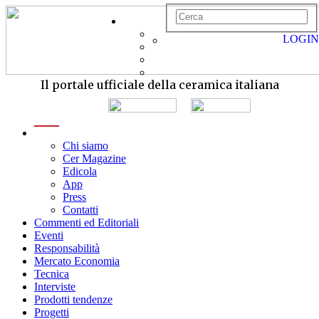
LOGIN
Il portale ufficiale della ceramica italiana
menu
Chi siamo
Cer Magazine
Edicola
App
Press
Contatti
Commenti ed Editoriali
Eventi
Responsabilità
Mercato Economia
Tecnica
Interviste
Prodotti tendenze
Progetti