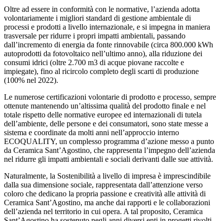
Oltre ad essere in conformità con le normative, l’azienda adotta
volontariamente i migliori standard di gestione ambientale di
processi e prodotti a livello internazionale, e si impegna in maniera
trasversale per ridurre i propri impatti ambientali, passando
dall’incremento di energia da fonte rinnovabile (circa 800.000 kWh
autoprodotti da fotovoltaico nell’ultimo anno), alla riduzione dei
consumi idrici (oltre 2.700 m3 di acque piovane raccolte e
impiegate), fino al ricircolo completo degli scarti di produzione
(100% nel 2022).
Le numerose certificazioni volontarie di prodotto e processo, sempre
ottenute mantenendo un’altissima qualità del prodotto finale e nel
totale rispetto delle normative europee ed internazionali di tutela
dell’ambiente, delle persone e dei consumatori, sono state messe a
sistema e coordinate da molti anni nell’approccio interno
ECOQUALITY, un complesso programma d’azione messo a punto
da Ceramica Sant’Agostino, che rappresenta l’impegno dell’azienda
nel ridurre gli impatti ambientali e sociali derivanti dalle sue attività.
Naturalmente, la Sostenibilità a livello di impresa è imprescindibile
dalla sua dimensione sociale, rappresentata dall’attenzione verso
coloro che dedicano la propria passione e creatività alle attività di
Ceramica Sant’Agostino, ma anche dai rapporti e le collaborazioni
dell’azienda nel territorio in cui opera. A tal proposito, Ceramica
Sant’Agostino ha sostenuto negli anni diversi enti in progetti rivolti