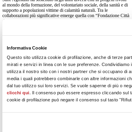
al mondo della formazione, del volontariato sociale, della sanità e di
supporto a popolazioni vittime di calamità naturali. Tra le
collaborazioni più significative emerge quella con “Fondazione Città
della Speranza”, Onlus di ricerca pediatrica e malattie infantili, il cui
sostegno da parte dell’azienda ha riguardato un contributo alla
realizzazione nel 2012 di uno dei centri più grandi europei di ricerca,
nel quale sono previsti in futuro anche percorsi di coinvolgimento
dei propri dipendenti in attività di volontariato.
Informativa Cookie
Con questo approccio di Responsabilità Sociale insito nel DNA
Questo sito utilizza cookie di profilazione, anche di terze par
aziendale, anche per i prossimi anni Ceramica Sant’Agostino sta
progettando nuove iniziative di carattere culturale rivolte ai cittadini,
mirati e servizi in linea con le sue preferenze. Condividiamo i
e sulla base degli obiettivi di sviluppo sostenibile definiti dall’ONU,
utilizza il nostro sito con i nostri partner che si occupano di a
l’azienda continua il suo cammino in attività consapevoli, fatte di
media i quali potrebbero combinarle con altre informazioni ch
valori, principi e metodi comuni, che contribuiscano a creare valore
allo sviluppo economico, ambientale e sociale.
dal tuo utilizzo sui loro servizi. Se vuole saperne di più o neg
clicchi qui
. Il consenso può essere espresso cliccando sul ta
cookie di profilazione può negare il consenso sul tasto "Rifiut
www.ceramicasantagostino.it
News dalle aziende >