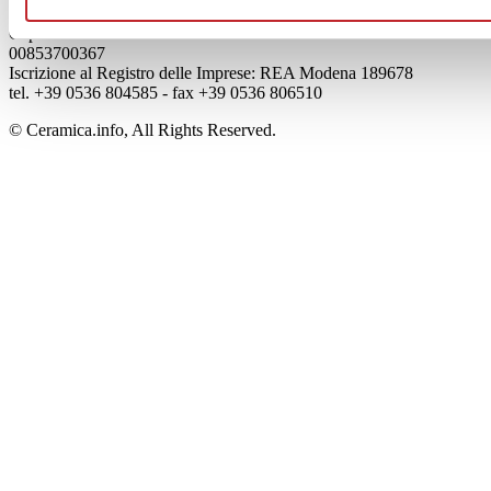
Viale Monte Santo, 40 - 41049 Sassuolo (MO) - Italy
Capitale Sociale: 2.500.000 euro - Codice fiscale e P.IVA
00853700367
Iscrizione al Registro delle Imprese: REA Modena 189678
tel. +39 0536 804585 - fax +39 0536 806510
© Ceramica.info, All Rights Reserved.