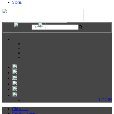
Storia
LOGIN
Chi siamo
Cer Magazine