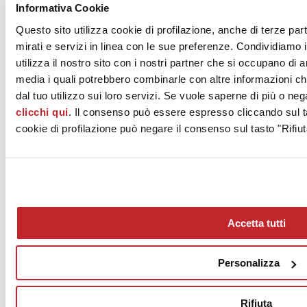
Informativa Cookie
Questo sito utilizza cookie di profilazione, anche di terze par
mirati e servizi in linea con le sue preferenze. Condividiamo i
utilizza il nostro sito con i nostri partner che si occupano di a
media i quali potrebbero combinarle con altre informazioni ch
dal tuo utilizzo sui loro servizi. Se vuole saperne di più o neg
clicchi qui
. Il consenso può essere espresso cliccando sul ta
cookie di profilazione può negare il consenso sul tasto "Rifiut
News
aziende
Articoli
Accetta tutti
Chi siamo
Mog 231/01
Privacy
Personalizza
Cookie Policy
Credits
Rifiuta
Edi.Cer S.p.a. Società unipersonale