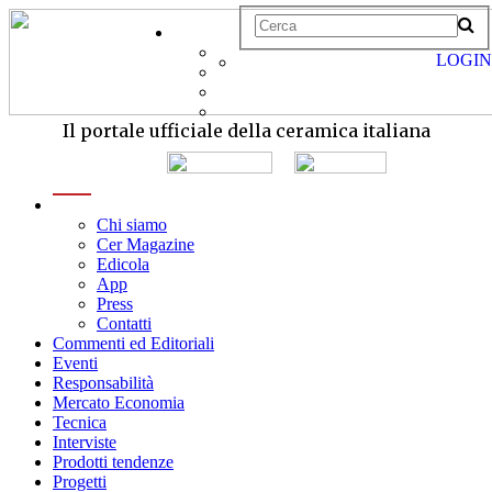
LOGIN
Il portale ufficiale della ceramica italiana
menu
Chi siamo
Cer Magazine
Edicola
App
Press
Contatti
Commenti ed Editoriali
Eventi
Responsabilità
Mercato Economia
Tecnica
Interviste
Prodotti tendenze
Progetti