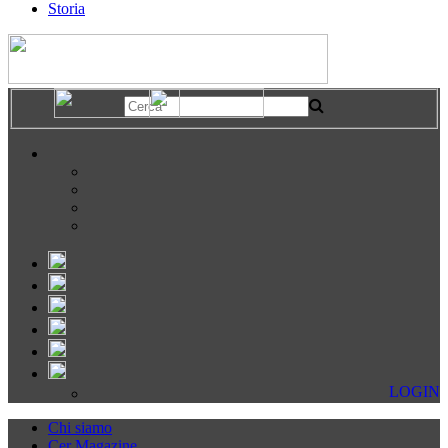
Storia
LOGIN
Chi siamo
Cer Magazine