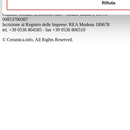
Rifiuta
Edi.Cer S.p.a. Società unipersonale
Viale Monte Santo, 40 - 41049 Sassuolo (MO) - Italy
Capitale Sociale: 2.500.000 euro - Codice fiscale e P.IVA
00853700367
Iscrizione al Registro delle Imprese: REA Modena 189678
tel. +39 0536 804585 - fax +39 0536 806510
© Ceramica.info, All Rights Reserved.