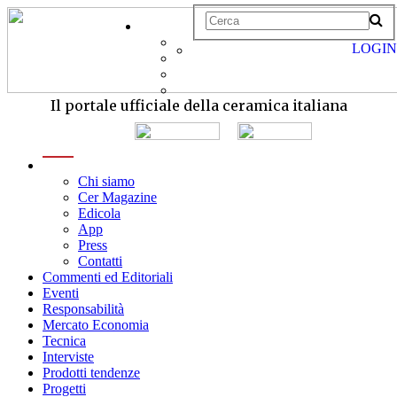
LOGIN
Il portale ufficiale della ceramica italiana
menu
Chi siamo
Cer Magazine
Edicola
App
Press
Contatti
Commenti ed Editoriali
Eventi
Responsabilità
Mercato Economia
Tecnica
Interviste
Prodotti tendenze
Progetti