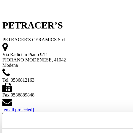
PETRACER’S
PETRACER'S CERAMICS S.r.l.
Via Radici in Piano 9/11
FIORANO MODENESE, 41042
Modena
Tel. 0536812163
Fax 0536889848
[email protected]
www.petracer.it
Vedi i progetti
Vedi i prodotti