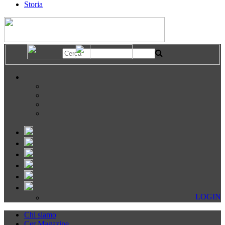
Storia
LOGIN
Chi siamo
Cer Magazine