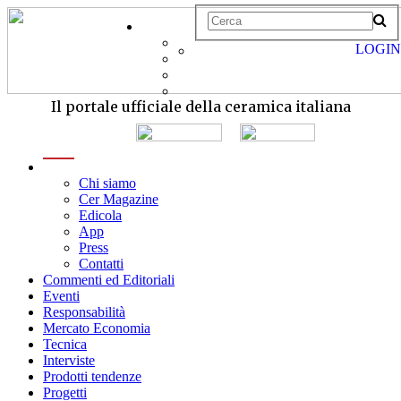
LOGIN
Il portale ufficiale della ceramica italiana
menu
Chi siamo
Cer Magazine
Edicola
App
Press
Contatti
Commenti ed Editoriali
Eventi
Responsabilità
Mercato Economia
Tecnica
Interviste
Prodotti tendenze
Progetti