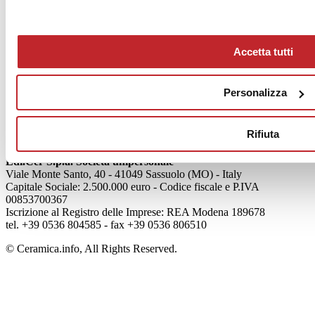
News
aziende
Accetta tutti
Articoli
Chi siamo
Personalizza
Mog 231/01
Privacy
Cookie Policy
Rifiuta
Credits
Edi.Cer S.p.a. Società unipersonale
Viale Monte Santo, 40 - 41049 Sassuolo (MO) - Italy
Capitale Sociale: 2.500.000 euro - Codice fiscale e P.IVA
00853700367
Iscrizione al Registro delle Imprese: REA Modena 189678
tel. +39 0536 804585 - fax +39 0536 806510
© Ceramica.info, All Rights Reserved.