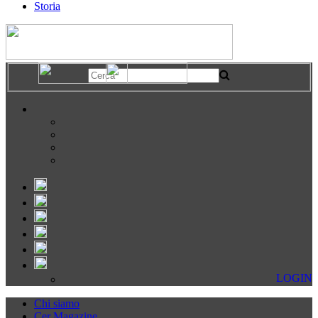
Storia
LOGIN
Chi siamo
Cer Magazine