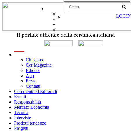
LOGIN
Il portale ufficiale della ceramica italiana
menu
Chi siamo
Cer Magazine
Edicola
App
Press
Contatti
Commenti ed Editoriali
Eventi
Responsabilità
Mercato Economia
Tecnica
Interviste
Prodotti tendenze
Progetti