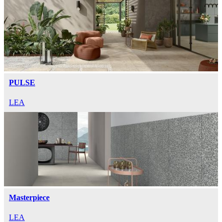
PULSE
LEA
Masterpiece
LEA