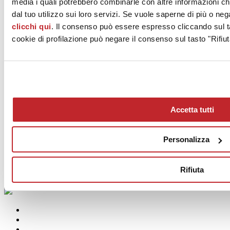
media i quali potrebbero combinarle con altre informazioni ch
dal tuo utilizzo sui loro servizi. Se vuole saperne di più o neg
LEA
clicchi qui
. Il consenso può essere espresso cliccando sul ta
cookie di profilazione può negare il consenso sul tasto "Rifiut
Accetta tutti
PIGMENTI
LEA
Personalizza
Rifiuta