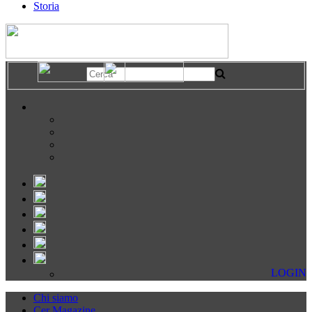
Storia
LOGIN
Chi siamo
Cer Magazine