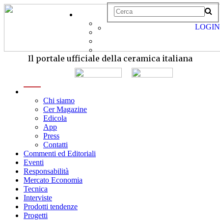
LOGIN
Il portale ufficiale della ceramica italiana
menu
Chi siamo
Cer Magazine
Edicola
App
Press
Contatti
Commenti ed Editoriali
Eventi
Responsabilità
Mercato Economia
Tecnica
Interviste
Prodotti tendenze
Progetti