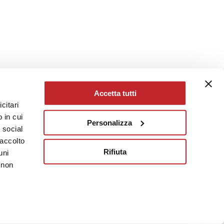
Accetta tutti
citari
 in cui
Personalizza
e social
raccolto
Rifiuta
uni
 non