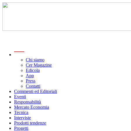
menu
Chi siamo
Cer Magazine
Edicola
App
Press
Contatti
Commenti ed Editoriali
Eventi
Responsabilità
Mercato Economia
Tecnica
Interviste
Prodotti tendenze
Progetti