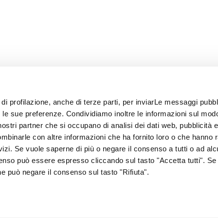
 di profilazione, anche di terze parti, per inviarLe messaggi pubbli
on le sue preferenze. Condividiamo inoltre le informazioni sul modo
i nostri partner che si occupano di analisi dei dati web, pubblicità 
ombinarle con altre informazioni che ha fornito loro o che hanno 
rvizi. Se vuole saperne di più o negare il consenso a tutti o ad alc
senso può essere espresso cliccando sul tasto "Accetta tutti". Se
67
one può negare il consenso sul tasto "Rifiuta".