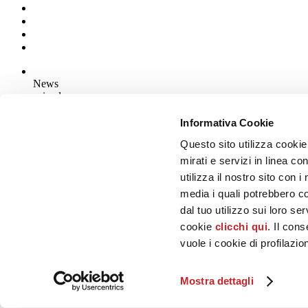
News
aziende
Articoli
Informativa Cookie
Questo sito utilizza cookie
Chi siamo
Mog 231/01
mirati e servizi in linea c
Privacy
utilizza il nostro sito con 
Cookie Policy
media i quali potrebbero c
Credits
dal tuo utilizzo sui loro se
Edi.Cer S.p.a. Società unipersonale
cookie
clicchi qui
. Il con
Viale Monte Santo, 40 - 41049 Sassuolo (MO) - Italy
Capitale Sociale: 2.500.000 euro - Codice fiscale e P.IVA 008537003
vuole i cookie di profilazi
Iscrizione al Registro delle Imprese: REA Modena 189678
tel. +39 0536 804585 - fax +39 0536 806510
Mostra dettagli
© Ceramica.info, All Rights Reserved.