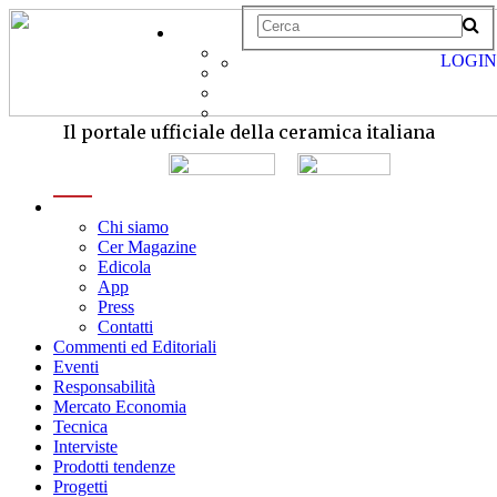
LOGIN
Il portale ufficiale della ceramica italiana
menu
Chi siamo
Cer Magazine
Edicola
App
Press
Contatti
Commenti ed Editoriali
Eventi
Responsabilità
Mercato Economia
Tecnica
Interviste
Prodotti tendenze
Progetti