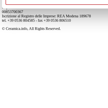
Viale Monte Santo, 40 - 41049 Sassuolo (MO) - Italy
Capitale Sociale: 2.500.000 euro - Codice fiscale e P.IVA
00853700367
Iscrizione al Registro delle Imprese: REA Modena 189678
tel. +39 0536 804585 - fax +39 0536 806510
© Ceramica.info, All Rights Reserved.