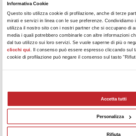
Informativa Cookie
Questo sito utilizza cookie di profilazione, anche di terze par
mirati e servizi in linea con le sue preferenze. Condividiamo i
utilizza il nostro sito con i nostri partner che si occupano di a
media i quali potrebbero combinarle con altre informazioni ch
dal tuo utilizzo sui loro servizi. Se vuole saperne di più o neg
clicchi qui
. Il consenso può essere espresso cliccando sul ta
cookie di profilazione può negare il consenso sul tasto "Rifiut
News
aziende
Articoli
Accetta tutti
Chi siamo
Mog 231/01
Privacy
Personalizza
Cookie Policy
Credits
Rifiuta
Edi.Cer S.p.a. Società unipersonale