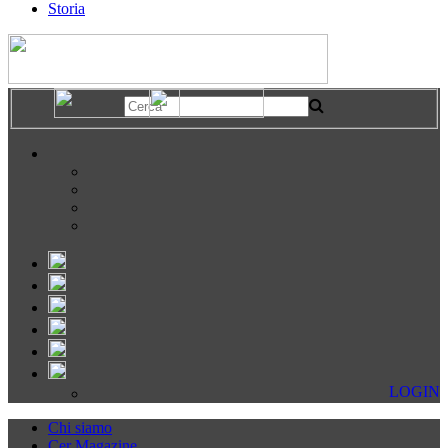
Storia
LOGIN
Chi siamo
Cer Magazine