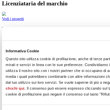
Licenziataria del marchio
Vedi i progetti
Prodotti di GRUPPO CERAMICHE
GRESMALT S.p.A.
Al momento non è presente nessun prodotto per l'azienda
selezionata
Informativa Cookie
Questo sito utilizza cookie di profilazione, anche di terze par
mirati e servizi in linea con le sue preferenze. Condividiamo i
utilizza il nostro sito con i nostri partner che si occupano di a
media i quali potrebbero combinarle con altre informazioni ch
dal tuo utilizzo sui loro servizi. Se vuole saperne di più o neg
clicchi qui
. Il consenso può essere espresso cliccando sul ta
cookie di profilazione può negare il consenso sul tasto "Rifiut