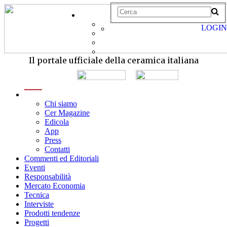
LOGIN
Il portale ufficiale della ceramica italiana
menu
Chi siamo
Cer Magazine
Edicola
App
Press
Contatti
Commenti ed Editoriali
Eventi
Responsabilità
Mercato Economia
Tecnica
Interviste
Prodotti tendenze
Progetti