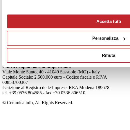
News
aziende
Accetta tutti
Articoli
Chi siamo
Personalizza
Mog 231/01
Privacy
Cookie Policy
Rifiuta
Credits
Edi.Cer S.p.a. Società unipersonale
Viale Monte Santo, 40 - 41049 Sassuolo (MO) - Italy
Capitale Sociale: 2.500.000 euro - Codice fiscale e P.IVA
00853700367
Iscrizione al Registro delle Imprese: REA Modena 189678
tel. +39 0536 804585 - fax +39 0536 806510
© Ceramica.info, All Rights Reserved.