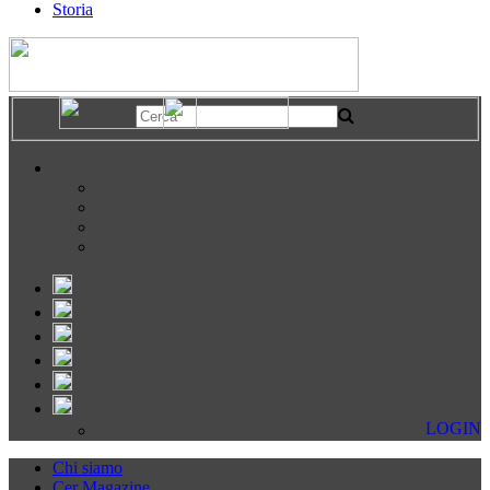
Storia
LOGIN
Chi siamo
Cer Magazine