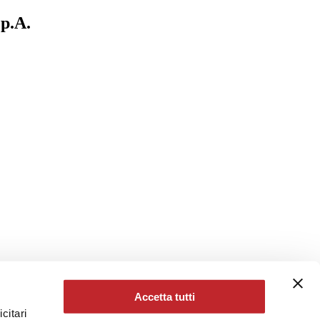
p.A.
Accetta tutti
citari