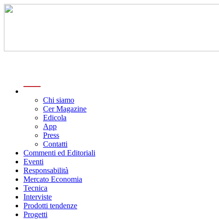
menu
Chi siamo
Cer Magazine
Edicola
App
Press
Contatti
Commenti ed Editoriali
Eventi
Responsabilità
Mercato Economia
Tecnica
Interviste
Prodotti tendenze
Progetti