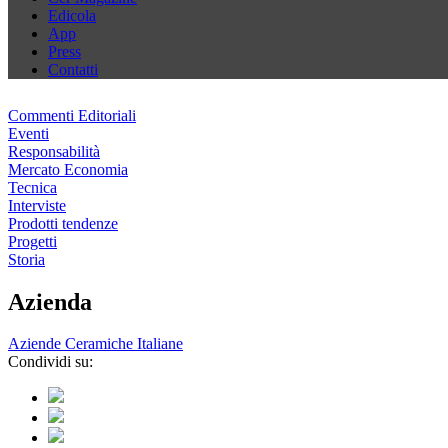
Edicola
App
Press
Contatti
Commenti Editoriali
Eventi
Responsabilità
Mercato Economia
Tecnica
Interviste
Prodotti tendenze
Progetti
Storia
Azienda
Aziende Ceramiche Italiane
Condividi su: