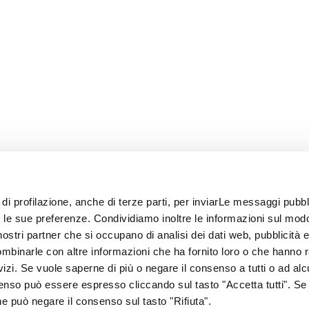
 di profilazione, anche di terze parti, per inviarLe messaggi pubbli
on le sue preferenze. Condividiamo inoltre le informazioni sul modo
i nostri partner che si occupano di analisi dei dati web, pubblicità 
ombinarle con altre informazioni che ha fornito loro o che hanno 
rvizi. Se vuole saperne di più o negare il consenso a tutti o ad alc
senso può essere espresso cliccando sul tasto "Accetta tutti". Se
67
one può negare il consenso sul tasto "Rifiuta".