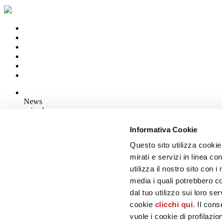
News
aziende
Articoli
Informativa Cookie
Questo sito utilizza cookie
Chi siamo
Mog 231/01
mirati e servizi in linea c
Privacy
utilizza il nostro sito con 
Cookie Policy
media i quali potrebbero c
Credits
dal tuo utilizzo sui loro se
Edi.Cer S.p.a. Società unipersonale
cookie
clicchi qui
. Il con
Viale Monte Santo, 40 - 41049 Sassuolo (MO) - Italy
Capitale Sociale: 2.500.000 euro - Codice fiscale e P.IVA 008537003
vuole i cookie di profilazi