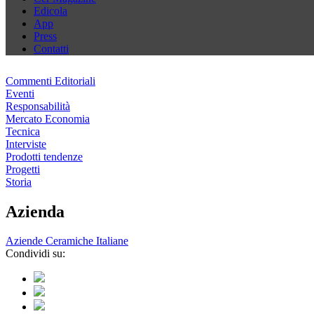
Edicola
App
Press
Contatti
Commenti Editoriali
Eventi
Responsabilità
Mercato Economia
Tecnica
Interviste
Prodotti tendenze
Progetti
Storia
Azienda
Aziende Ceramiche Italiane
Condividi su: