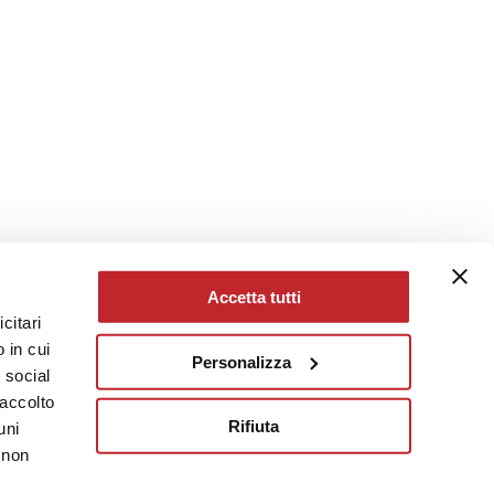
Accetta tutti
citari
 in cui
Personalizza
e social
raccolto
Rifiuta
uni
 non