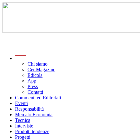
menu
Chi siamo
Cer Magazine
Edicola
App
Press
Contatti
Commenti ed Editoriali
Eventi
Responsabilità
Mercato Economia
Tecnica
Interviste
Prodotti tendenze
Progetti