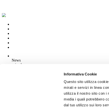
News
aziende
Articoli
Informativa Cookie
Questo sito utilizza cookie
Chi siamo
Mog 231/01
mirati e servizi in linea c
Privacy
utilizza il nostro sito con 
Cookie Policy
media i quali potrebbero c
Credits
dal tuo utilizzo sui loro se
Edi.Cer S.p.a. Società unipersonale