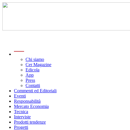
menu
Chi siamo
Cer Magazine
Edicola
App
Press
Contatti
Commenti ed Editoriali
Eventi
Responsabilità
Mercato Economia
Tecnica
Interviste
Prodotti tendenze
Progetti