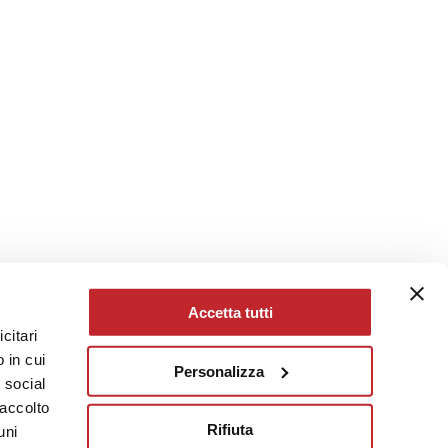
Accetta tutti
citari
 in cui
Personalizza
e social
raccolto
Rifiuta
uni