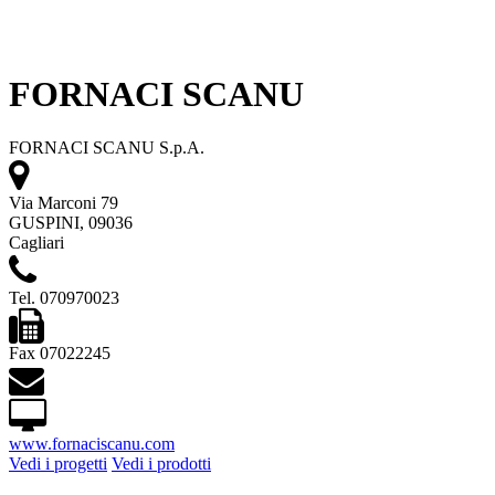
FORNACI SCANU
FORNACI SCANU S.p.A.
Via Marconi 79
GUSPINI, 09036
Cagliari
Tel. 070970023
Fax 07022245
www.fornaciscanu.com
Vedi i progetti
Vedi i prodotti