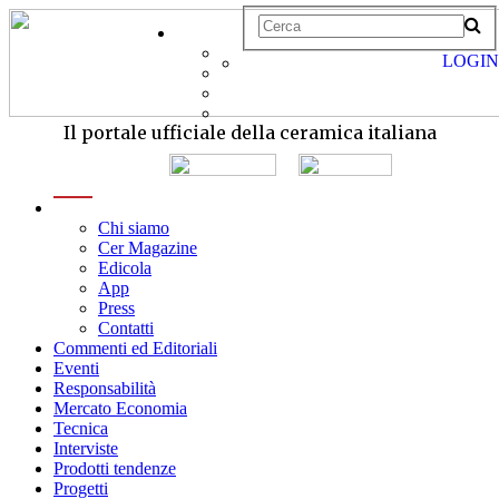
LOGIN
Il portale ufficiale della ceramica italiana
menu
Chi siamo
Cer Magazine
Edicola
App
Press
Contatti
Commenti ed Editoriali
Eventi
Responsabilità
Mercato Economia
Tecnica
Interviste
Prodotti tendenze
Progetti