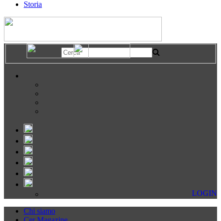
Storia
LOGIN
Chi siamo
Cer Magazine