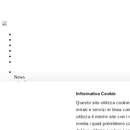
News
aziende
Articoli
Informativa Cookie
Questo sito utilizza cookie
Chi siamo
Mog 231/01
mirati e servizi in linea c
Privacy
utilizza il nostro sito con 
Cookie Policy
media i quali potrebbero c
Credits