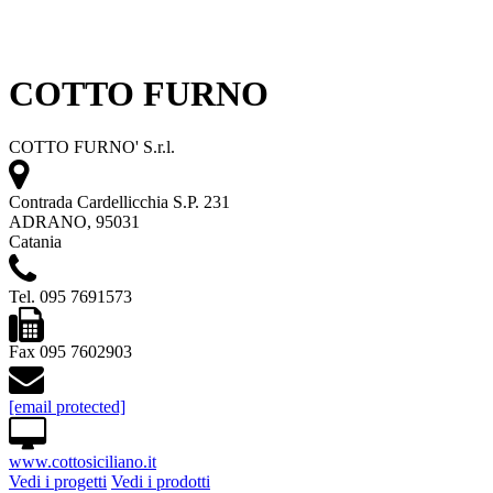
COTTO FURNO
COTTO FURNO' S.r.l.
Contrada Cardellicchia S.P. 231
ADRANO, 95031
Catania
Tel. 095 7691573
Fax 095 7602903
[email protected]
www.cottosiciliano.it
Vedi i progetti
Vedi i prodotti