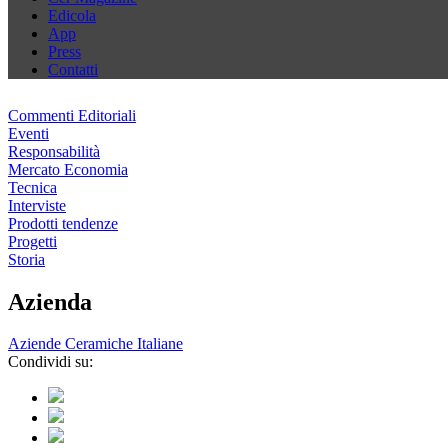
Edicola
App
Press
Contatti
Commenti Editoriali
Eventi
Responsabilità
Mercato Economia
Tecnica
Interviste
Prodotti tendenze
Progetti
Storia
Azienda
Aziende Ceramiche Italiane
Condividi su: