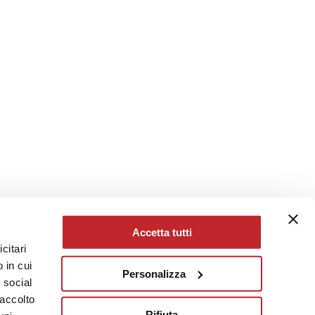
Accetta tutti
citari
 in cui
Personalizza
e social
raccolto
Rifiuta