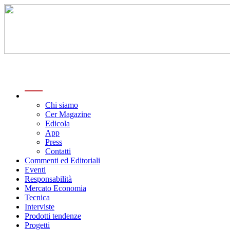
menu
Chi siamo
Cer Magazine
Edicola
App
Press
Contatti
Commenti ed Editoriali
Eventi
Responsabilità
Mercato Economia
Tecnica
Interviste
Prodotti tendenze
Progetti