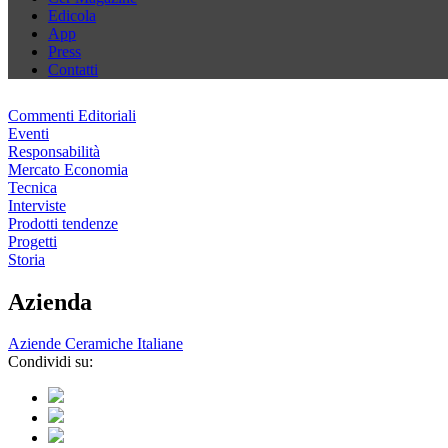
Edicola
App
Press
Contatti
Commenti Editoriali
Eventi
Responsabilità
Mercato Economia
Tecnica
Interviste
Prodotti tendenze
Progetti
Storia
Azienda
Aziende Ceramiche Italiane
Condividi su: