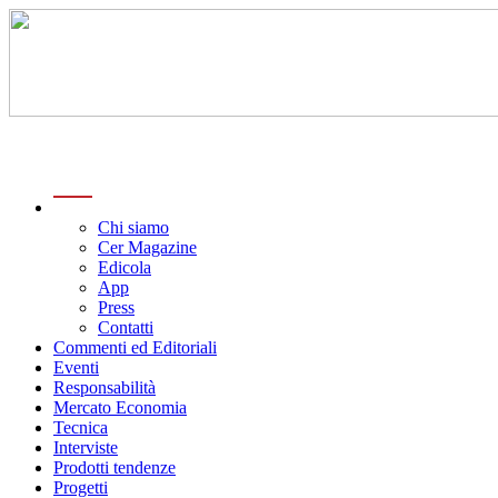
menu
Chi siamo
Cer Magazine
Edicola
App
Press
Contatti
Commenti ed Editoriali
Eventi
Responsabilità
Mercato Economia
Tecnica
Interviste
Prodotti tendenze
Progetti