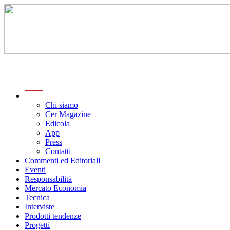
menu
Chi siamo
Cer Magazine
Edicola
App
Press
Contatti
Commenti ed Editoriali
Eventi
Responsabilità
Mercato Economia
Tecnica
Interviste
Prodotti tendenze
Progetti