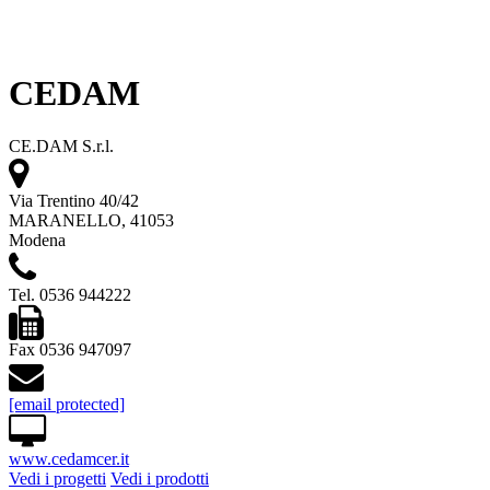
CEDAM
CE.DAM S.r.l.
Via Trentino 40/42
MARANELLO, 41053
Modena
Tel. 0536 944222
Fax 0536 947097
[email protected]
www.cedamcer.it
Vedi i progetti
Vedi i prodotti