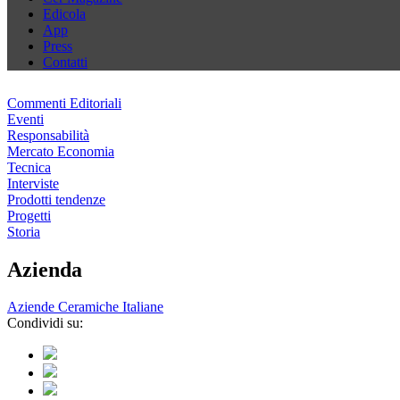
Edicola
App
Press
Contatti
Commenti Editoriali
Eventi
Responsabilità
Mercato Economia
Tecnica
Interviste
Prodotti tendenze
Progetti
Storia
Azienda
Aziende Ceramiche Italiane
Condividi su: