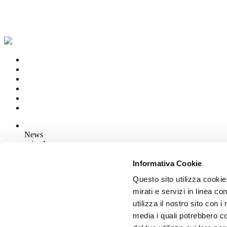
News
aziende
Articoli
Informativa Cookie
Questo sito utilizza cookie
Chi siamo
Mog 231/01
mirati e servizi in linea c
Privacy
utilizza il nostro sito con 
Cookie Policy
media i quali potrebbero c
Credits