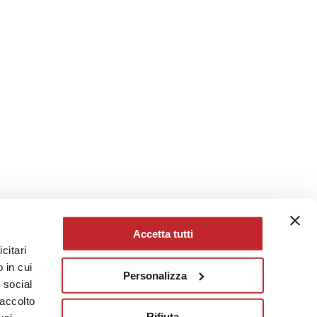
Accetta tutti
citari
 in cui
Personalizza
e social
raccolto
Rifiuta