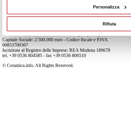
Mog 231/01
Personalizza
Privacy
Cookie Policy
Credits
Rifiuta
Edi.Cer S.p.a. Società unipersonale
Viale Monte Santo, 40 - 41049 Sassuolo (MO) - Italy
Capitale Sociale: 2.500.000 euro - Codice fiscale e P.IVA
00853700367
Iscrizione al Registro delle Imprese: REA Modena 189678
tel. +39 0536 804585 - fax +39 0536 806510
© Ceramica.info, All Rights Reserved.