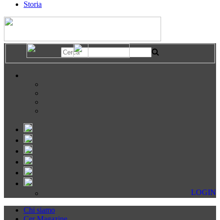
Storia
LOGIN
Chi siamo
Cer Magazine