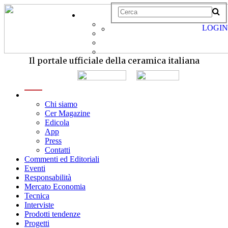
LOGIN
Il portale ufficiale della ceramica italiana
menu
Chi siamo
Cer Magazine
Edicola
App
Press
Contatti
Commenti ed Editoriali
Eventi
Responsabilità
Mercato Economia
Tecnica
Interviste
Prodotti tendenze
Progetti