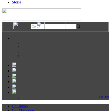
Storia
LOGIN
Chi siamo
Cer Magazine