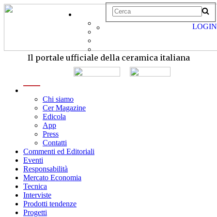
LOGIN
Il portale ufficiale della ceramica italiana
menu
Chi siamo
Cer Magazine
Edicola
App
Press
Contatti
Commenti ed Editoriali
Eventi
Responsabilità
Mercato Economia
Tecnica
Interviste
Prodotti tendenze
Progetti